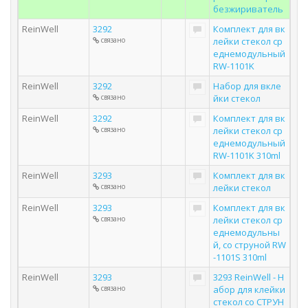
безжириватель
ReinWell
3292
Комплект для вк
связано
лейки стекол ср
еднемодульный
RW-1101K
ReinWell
3292
Набор для вкле
связано
йки стекол
ReinWell
3292
Комплект для вк
связано
лейки стекол ср
еднемодульный
RW-1101K 310ml
ReinWell
3293
Комплект для вк
связано
лейки стекол
ReinWell
3293
Комплект для вк
связано
лейки стекол ср
еднемодульны
й, со струной RW
-1101S 310ml
ReinWell
3293
3293 ReinWell - Н
связано
абор для клейки
стекол со СТРУН