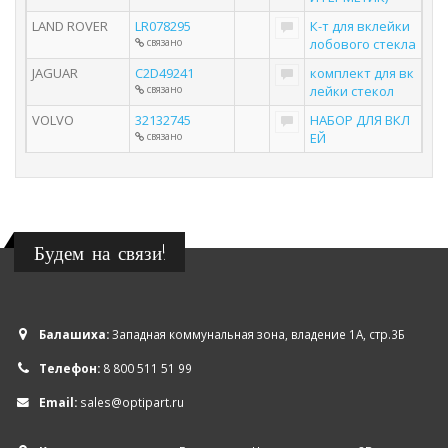
LAND ROVER
LR078295
К-т для вклейки
связано
лобового стекла
JAGUAR
C2D49241
комплект для вк
связано
лейки стекол
VOLVO
32132745
НАБОР ДЛЯ ВКЛ
связано
ЕЙ
Будем на связи!
Балашиха:
Западная коммунальная зона, владение 1А, стр.3Б
Телефон:
8 800 511 51 99
Email:
sales@optipart.ru