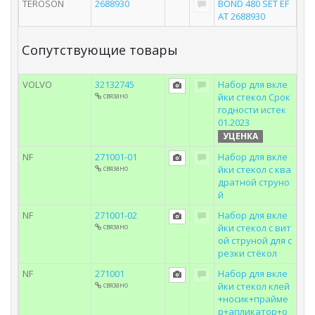
TEROSON
2688930
BOND 480 SET EF
AT 2688930
Сопутствующие товары
VOLVO
32132745
Набор для вкле
связано
йки стекол Срок
годности истек
01.2023
УЦЕНКА
NF
271001-01
Набор для вкле
связано
йки стекол с ква
дратной струно
й
NF
271001-02
Набор для вкле
связано
йки стекол с вит
ой струной для с
резки стёкол
NF
271001
Набор для вкле
связано
йки стекол клей
+носик+прайме
р+апликатор+о