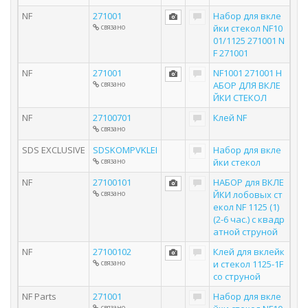
NF
271001
Набор для вкле
связано
йки стекол NF10
01/1125 271001 N
F 271001
NF
271001
NF1001 271001 Н
связано
АБОР ДЛЯ ВКЛЕ
ЙКИ СТЕКОЛ
NF
27100701
Клей NF
связано
SDS EXCLUSIVE
SDSKOMPVKLEI
Набор для вкле
связано
йки стекол
NF
27100101
НАБОР для ВКЛЕ
связано
ЙКИ лобовых ст
екол NF 1125 (1)
(2-6 час.) с квадр
атной струной
NF
27100102
Клей для вклейк
связано
и стекол 1125-1F
со струной
NF Parts
271001
Набор для вкле
связано