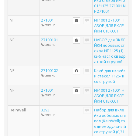
йки стекол NF10
01/1125 271001 N
F 271001
NF
271001
NF1001 271001 Н
связано
АБОР ДЛЯ ВКЛЕ
ЙКИ СТЕКОЛ
NF
27100101
НАБОР для ВКЛЕ
связано
ЙКИ лобовых ст
екол NF 1125 (1)
(2-6 час.) с квадр
атной струной
NF
27100102
Клей для вклейк
связано
и стекол 1125-1F
со струной
NF
271001
NF1001 271001 Н
связано
АБОР ДЛЯ ВКЛЕ
ЙКИ СТЕКОЛ
ReinWell
3293
Набор для вкле
связано
йки лобовых сте
кол (ReinWell) ср
еднемодульный
со струной (0,31