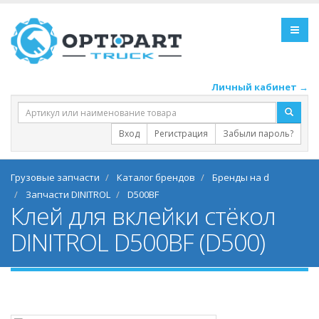
Личный кабинет →
Вход
Регистрация
Забыли пароль?
Грузовые запчасти
Каталог брендов
Бренды на d
Запчасти DINITROL
D500BF
Клей для вклейки стёкол
DINITROL D500BF (D500)