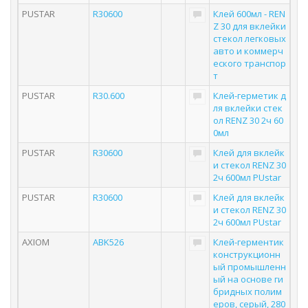
PUSTAR
R30600
Клей 600мл - REN
Z 30 для вклейки
стекол легковых
авто и коммерч
еского транспор
т
PUSTAR
R30.600
Клей-герметик д
ля вклейки стек
ол RENZ 30 2ч 60
0мл
PUSTAR
R30600
Клей для вклейк
и стекол RENZ 30
2ч 600мл PUstar
PUSTAR
R30600
Клей для вклейк
и стекол RENZ 30
2ч 600мл PUstar
AXIOM
ABK526
Клей-герментик
конструкционн
ый промышленн
ый на основе ги
бридных полим
еров, серый, 280