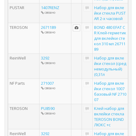
PUSTAR
1407RENZ
Набор для вкле
связано
йки стекла PUST
AR 2-х часовой
TEROSON
2671189
BOND 480 EFAT C
связано
R Клей-герметик
для вклейки сте
кол 310 мл 26711
89
ReinWell
3292
Набор для вкле
связано
йки стекол (сред
немодульный)
(0,31л
NF Parts
271007
Набор для вкле
связано
йки стекол 1007
базовый NF 2710
07
TEROSON
PU8590
Клей набор для
связано
вклейки стекла
TEROSON BOND
ЛЮКС +с
ReinWell
3292
Набор для вкле