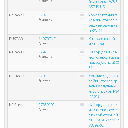
связано
йки стекол WR F
AST PLUS
ReinWell
3292
комплект! для в
связано
клейки стекол с
реднемодульны
й RW-11
PUSTAR
1407RENZ
К-кт для вклейк
связано
и стекол
ReinWell
3292
Набор для вкле
связано
йки стекол (сред
немодульный) (0
31л)
ReinWell
3293
Комплект для вк
связано
лейки стекол ср
еднемодульны
й, со струной RW
-1101S
NF Parts
27859202
Набор для вкле
связано
йки стекол 8592
с витой струной
NF 278592-02 NF 2
78592-02