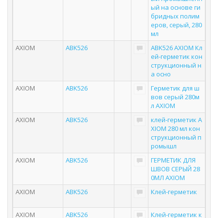
ый на основе ги
бридных полим
еров, серый, 280
мл
AXIOM
ABK526
ABK526 AXIOM Кл
ей-герметик кон
струкционный н
а осно
AXIOM
ABK526
Герметик для ш
вов серый 280м
л AXIOM
AXIOM
ABK526
клей-герметик A
XIOM 280 мл кон
струкционный п
ромышл
AXIOM
ABK526
ГЕРМЕТИК ДЛЯ
ШВОВ СЕРЫЙ 28
0МЛ AXIOM
AXIOM
ABK526
Клей-герметик
AXIOM
ABK526
Клей-герметик к