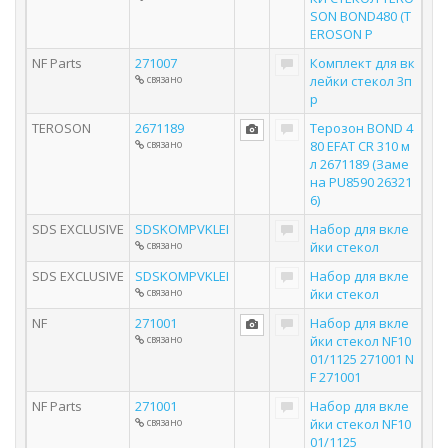
SON BOND480 (T
EROSON P
NF Parts
271007
Комплект для вк
связано
лейки стекол 3п
р
TEROSON
2671189
Терозон BOND 4
связано
80 EFAT CR 310 м
л 2671189 (Заме
на PU8590 26321
6)
SDS EXCLUSIVE
SDSKOMPVKLEI
Набор для вкле
связано
йки стекол
SDS EXCLUSIVE
SDSKOMPVKLEI
Набор для вкле
связано
йки стекол
NF
271001
Набор для вкле
связано
йки стекол NF10
01/1125 271001 N
F 271001
NF Parts
271001
Набор для вкле
связано
йки стекол NF10
01/1125