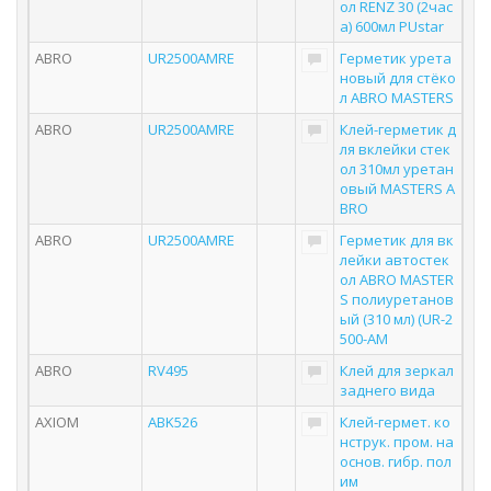
ол RENZ 30 (2час
а) 600мл PUstar
ABRO
UR2500AMRE
Герметик урета
новый для стёко
л ABRO MASTERS
ABRO
UR2500AMRE
Клей-герметик д
ля вклейки стек
ол 310мл уретан
овый MASTERS A
BRO
ABRO
UR2500AMRE
Герметик для вк
лейки автостек
ол ABRO MASTER
S полиуретанов
ый (310 мл) (UR-2
500-AM
ABRO
RV495
Клей для зеркал
заднего вида
AXIOM
ABK526
Клей-гермет. ко
нструк. пром. на
основ. гибр. пол
им