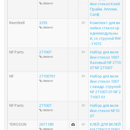
связано
йки стекол Клей
Прайм. Апплик.
Салф.
ReinWell
3293
Комплект для вк
связано
лейки стекол ср
еднемодульны
й, со струной RW
-1101S
NF Parts
271007
Набор для вкле
связано
йки стекол 1007
базовый NF 2710
07 NF 271007
NF
27100701
Набор для вкле
связано
йки стекол 1007
с квадр. струной
NF 271007-01 NF 2
71007-01
NF Parts
271007
Набор для вкле
связано
йки стекол NF10
07
TEROSON
2671189
КЛЕЙ ДЛЯ ВКЛЕЙ
связано
КИ СТЕКОЛ TERO