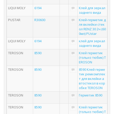
LIQUI MOLY
6194
Клей для зеркал
заднего вида
PUSTAR
R30600
Клей-герметик д
ля вклейки стек
ол RENZ 30 2ч (60
0мл) PUstar
LIQUI MOLY
6194
клей для зеркал
заднего вида
TEROSON
8590
Клей герметик
(только тюбик) T
EROSON
TEROSON
8590
8590 Клей герме
тик ремкомплек
т для вклейки а
втостекол в кор
обке TEROSON
TEROSON
8590
Герметик 8590
TEROSON
8590
Клей герметик
(только тюбик) T