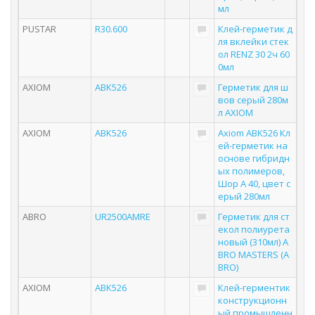
мл
PUSTAR
R30.600
Клей-герметик д
ля вклейки стек
ол RENZ 30 2ч 60
0мл
AXIOM
ABK526
Герметик для ш
вов серый 280м
л AXIOM
AXIOM
ABK526
Axiom ABK526 Кл
ей-герметик на
основе гибридн
ых полимеров,
Шор А 40, цвет с
ерый 280мл
ABRO
UR2500AMRE
Герметик для ст
екол полиурета
новый (310мл) A
BRO MASTERS (A
BRO)
AXIOM
ABK526
Клей-герментик
конструкционн
ый промышленн