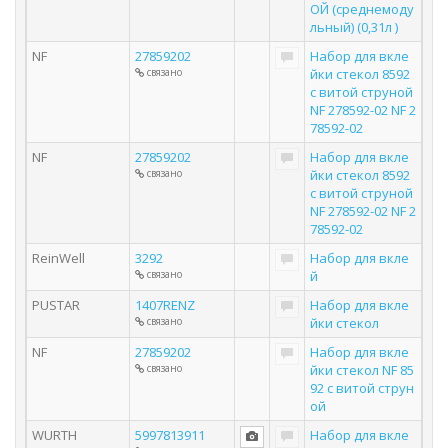
ОЙ (среднемоду
льный) (0,31л )
NF
27859202
Набор для вкле
связано
йки стекол 8592
с витой струной
NF 278592-02 NF 2
78592-02
NF
27859202
Набор для вкле
связано
йки стекол 8592
с витой струной
NF 278592-02 NF 2
78592-02
ReinWell
3292
Набор для вкле
связано
й
PUSTAR
1407RENZ
Набор для вкле
связано
йки стекол
NF
27859202
Набор для вкле
связано
йки стекол NF 85
92 с витой струн
ой
WURTH
5997813911
Набор для вкле