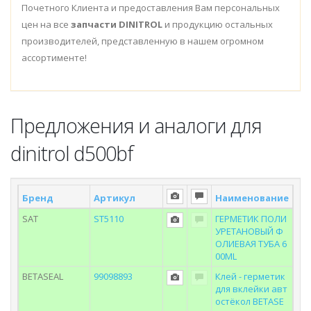
Почетного Клиента и предоставления Вам персональных
цен на все
запчасти DINITROL
и продукцию остальных
производителей, представленную в нашем огромном
ассортименте!
Предложения и аналоги для
dinitrol d500bf
Бренд
Артикул
Наименование
Ск
SAT
ST5110
ГЕРМЕТИК ПОЛИ
УРЕТАНОВЫЙ Ф
ОЛИЕВАЯ ТУБА 6
00ML
BETASEAL
99098893
Клей - герметик
для вклейки авт
остёкол BETASE