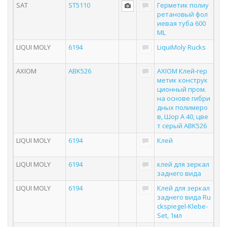
SAT
ST5110
Герметик полиу
ретановый фол
иевая туба 600
ML
LIQUI MOLY
6194
LiquiMoly Rucks
AXIOM
ABK526
AXIOM Клей-гер
метик конструк
ционный пром.
на основе гибри
дных полимеро
в, Шор А 40, цве
т серый ABK526
LIQUI MOLY
6194
Клей
LIQUI MOLY
6194
клей для зеркал
заднего вида
LIQUI MOLY
6194
Клей для зеркал
заднего вида Ru
ckspiegel-Klebe-
Set, 1мл