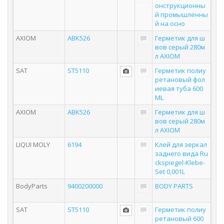
онструкционны
й промышленны
й на осно
AXIOM
ABK526
Герметик для ш
вов серый 280м
л AXIOM
SAT
ST5110
Герметик полиу
ретановый фол
иевая туба 600
ML
AXIOM
ABK526
Герметик для ш
вов серый 280м
л AXIOM
LIQUI MOLY
6194
Клей для зеркал
заднего вида Ru
ckspiegel-Klebe-
Set 0,001L
BodyParts
9400200000
BODY PARTS
SAT
ST5110
Герметик полиу
ретановый 600