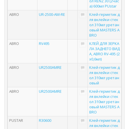
ол RENZ 30 (2час
а) 600мл PUstar
ABRO
UR-2500-AM-RE
Клей-герметик д
ля вклейки стек
ол 310мл уретан
овый MASTERS A
BRO
ABRO
RV495
КЛЕЙ ДЛЯ ЗЕРКА
ЛА ЗАДНЕГО ВИД
А, ABRO RV-495 (2
х0,6мл)
ABRO
UR2500AMRE
Клей-герметик д
ля вклейки стек
ол 310мл уретан
овый
ABRO
UR2500AMRE
Клей-герметик д
ля вклейки стек
ол 310мл уретан
овый MASTERS A
BRO
PUSTAR
R30600
Клей-герметик д
ля вклейки стек