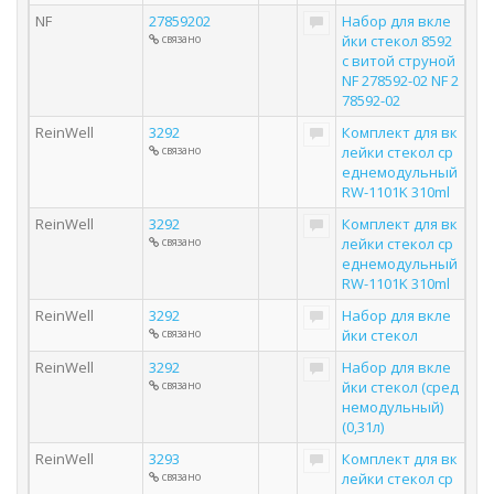
NF
27859202
Набор для вкле
связано
йки стекол 8592
с витой струной
NF 278592-02 NF 2
78592-02
ReinWell
3292
Комплект для вк
связано
лейки стекол ср
еднемодульный
RW-1101K 310ml
ReinWell
3292
Комплект для вк
связано
лейки стекол ср
еднемодульный
RW-1101K 310ml
ReinWell
3292
Набор для вкле
связано
йки стекол
ReinWell
3292
Набор для вкле
связано
йки стекол (сред
немодульный)
(0,31л)
ReinWell
3293
Комплект для вк
связано
лейки стекол ср