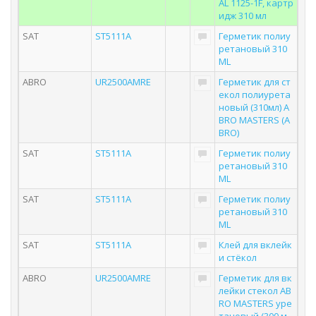
AL 1125-1F, картр
идж 310 мл
SAT
ST5111A
Герметик полиу
ретановый 310
ML
ABRO
UR2500AMRE
Герметик для ст
екол полиурета
новый (310мл) A
BRO MASTERS (A
BRO)
SAT
ST5111A
Герметик полиу
ретановый 310
ML
SAT
ST5111A
Герметик полиу
ретановый 310
ML
SAT
ST5111A
Клей для вклейк
и стёкол
ABRO
UR2500AMRE
Герметик для вк
лейки стекол AB
RO MASTERS уре