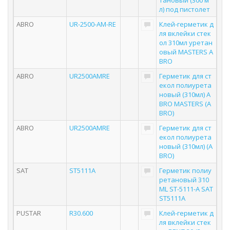
тановый (300 м
л) под пистолет
ABRO
UR-2500-AM-RE
Клей-герметик д
ля вклейки стек
ол 310мл уретан
овый MASTERS A
BRO
ABRO
UR2500AMRE
Герметик для ст
екол полиурета
новый (310мл) A
BRO MASTERS (A
BRO)
ABRO
UR2500AMRE
Герметик для ст
екол полиурета
новый (310мл) (A
BRO)
SAT
ST5111A
Герметик полиу
ретановый 310
ML ST-5111-A SAT
ST5111A
PUSTAR
R30.600
Клей-герметик д
ля вклейки стек