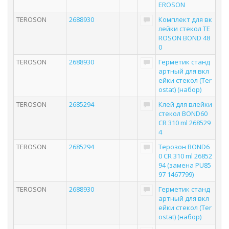
EROSON
TEROSON
2688930
Комплект для вк
лейки стекол TE
ROSON BOND 48
0
TEROSON
2688930
Герметик станд
артный для вкл
ейки стекол (Ter
ostat) (набор)
TEROSON
2685294
Клей для влейки
стекол BOND60
CR 310 ml 268529
4
TEROSON
2685294
Терозон BOND6
0 CR 310 ml 26852
94 (замена PU85
97 1467799)
TEROSON
2688930
Герметик станд
артный для вкл
ейки стекол (Ter
ostat) (набор)