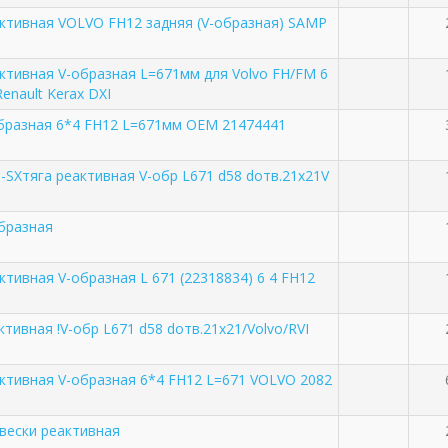
активная VOLVO FH12 задняя (V-образная) SAMP
ктивная V-образная L=671мм для Volvo FH/FM 6
Renault Kerax DXI
образная 6*4 FH12 L=671мм OEM 21474441
-SXтяга реактивная V-обр L671 d58 dотв.21x21V
образная
ктивная V-образная L 671 (22318834) 6 4 FH12
ктивная !V-обр L671 d58 dотв.21x21/Volvo/RVI
активная V-образная 6*4 FH12 L=671 VOLVO 2082
вески реактивная