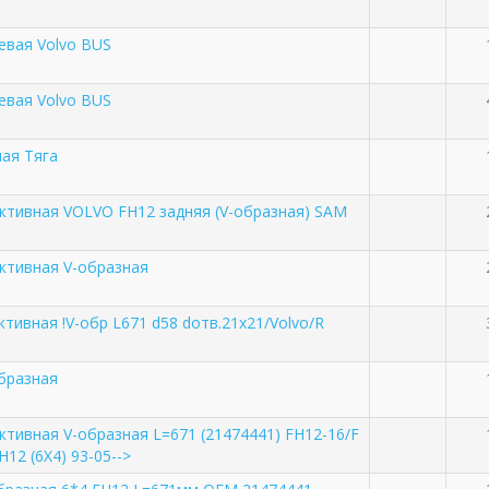
евая Volvo BUS
евая Volvo BUS
ная Тяга
активная VOLVO FH12 задняя (V-образная) SAM
активная V-образная
ктивная !V-обр L671 d58 dотв.21x21/Volvo/R
образная
ктивная V-образная L=671 (21474441) FH12-16/F
12 (6X4) 93-05-->