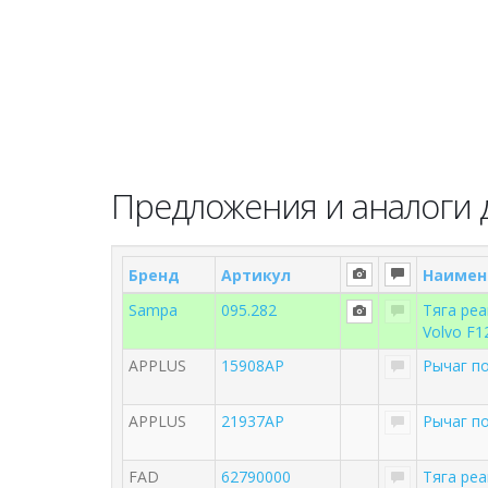
Предложения и аналоги д
Бренд
Артикул
Наимен
Sampa
095.282
Тяга реа
Volvo F
APPLUS
15908AP
Рычаг п
APPLUS
21937AP
Рычаг п
FAD
62790000
Тяга ре