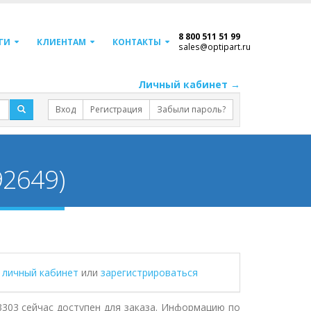
8 800 511 51 99
ГИ
КЛИЕНТАМ
КОНТАКТЫ
sales@optipart.ru
Личный кабинет →
Вход
Регистрация
Забыли пароль?
92649)
в личный кабинет
или
зарегистрироваться
3303 сейчас доступен для заказа. Информацию по