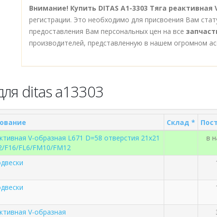
Внимание!
Купить DITAS A1-3303 Тяга реактивная
регистрации. Это необходимо для присвоения Вам стат
предоставления Вам персональных цен на все
запчаст
производителей, представленную в нашем огромном ас
ля ditas a13303
ование
Склад *
Пост
ктивная V-образная L671 D=58 отверстия 21x21
в 
12/F16/FL6/FM10/FM12
одвески
одвески
активная V-образная