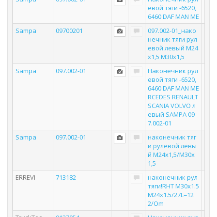
евой тяги -6520,
6460 DAF MAN ME
Sampa
09700201
097.002-01_нако
нечник тяги рул
евой левый М24
х1,5 М30х1,5
Sampa
097.002-01
Наконечник рул
евой тяги -6520,
6460 DAF MAN ME
RCEDES RENAULT
SCANIA VOLVO л
евый SAMPA 09
7.002-01
Sampa
097.002-01
наконечник тяг
и рулевой левы
й М24х1,5/М30х
1,5
ERREVI
713182
наконечник рул
тяги!RHT M30x1.5
M24x1.5/27L=12
2/Om