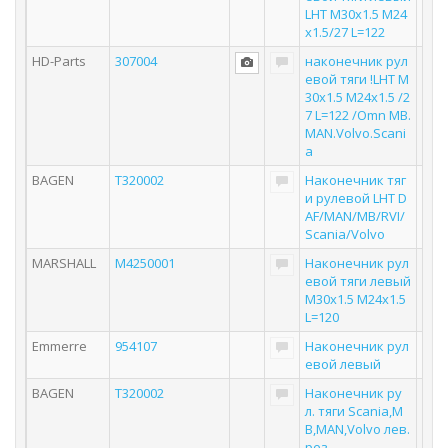
LHT M30x1.5 M24
x1.5/27 L=122
HD-Parts
307004
наконечник рул
евой тяги !LHT M
30x1.5 M24x1.5 /2
7 L=122 /Omn MB.
MAN.Volvo.Scani
a
BAGEN
T320002
Наконечник тяг
и рулевой LHT D
AF/MAN/MB/RVI/
Scania/Volvo
MARSHALL
M4250001
Наконечник рул
евой тяги левый
M30x1.5 M24x1.5
L=120
Emmerre
954107
Наконечник рул
евой левый
BAGEN
T320002
Наконечник ру
л. тяги Scania,M
B,MAN,Volvo лев.
рез.