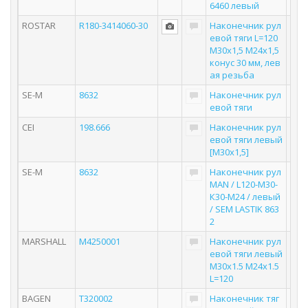
6460 левый
ROSTAR
R180-3414060-30
Наконечник рул
евой тяги L=120
M30x1,5 M24x1,5
конус 30 мм, лев
ая резьба
SE-M
8632
Наконечник рул
евой тяги
CEI
198.666
Наконечник рул
евой тяги левый
[M30x1,5]
SE-M
8632
Наконечник рул
MAN / L120-М30-
К30-М24 / левый
/ SEM LASTIK 863
2
MARSHALL
M4250001
Наконечник рул
евой тяги левый
M30x1.5 M24x1.5
L=120
BAGEN
T320002
Наконечник тяг