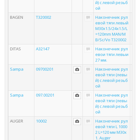
й) с левой резьб
ой
BAGEN
T320002
Наконечник рул
евой тяги левый
M30x1.5/24x1.5/L
=120mm MAN/M
B/Sc/Vo T320002
DITAS
A32147
Наконечник рул
евои тяги левыи
27 мм.
Sampa
09700201
Наконечник рул
евой тяги (левы
й) с левой резьб
ой
Sampa
097.00201
Наконечник рул
евой тяги (левы
й) с левой резьб
ой
AUGER
10002
Наконечник рул
евой тяги L 1000
2 L=120 мм M30x
1. Auger