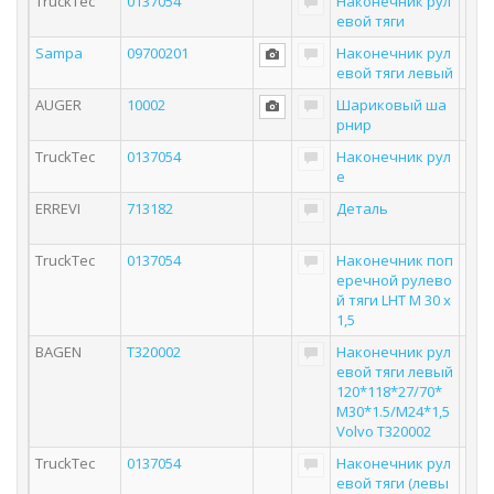
TruckTec
0137054
Наконечник рул
евой тяги
Sampa
09700201
Наконечник рул
евой тяги левый
AUGER
10002
Шариковый ша
рнир
TruckTec
0137054
Наконечник рул
е
ERREVI
713182
Деталь
TruckTec
0137054
Наконечник поп
еречной рулево
й тяги LHT M 30 x
1,5
BAGEN
T320002
Наконечник рул
евой тяги левый
120*118*27/70*
M30*1.5/M24*1,5
Volvo T320002
TruckTec
0137054
Наконечник рул
евой тяги (левы