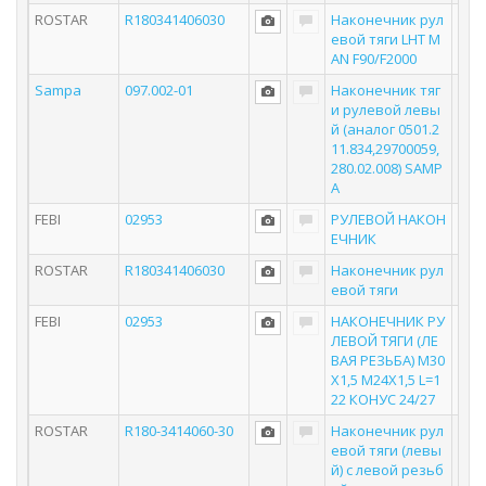
ROSTAR
R180341406030
Наконечник рул
евой тяги LHT M
AN F90/F2000
Sampa
097.002-01
Наконечник тяг
и рулевой левы
й (аналог 0501.2
11.834,29700059,
280.02.008) SAMP
A
FEBI
02953
РУЛЕВОЙ НАКОН
ЕЧНИК
ROSTAR
R180341406030
Наконечник рул
евой тяги
FEBI
02953
НАКОНЕЧНИК РУ
ЛЕВОЙ ТЯГИ (ЛЕ
ВАЯ РЕЗЬБА) M30
X1,5 M24X1,5 L=1
22 КОНУС 24/27
ROSTAR
R180-3414060-30
Наконечник рул
евой тяги (левы
й) с левой резьб