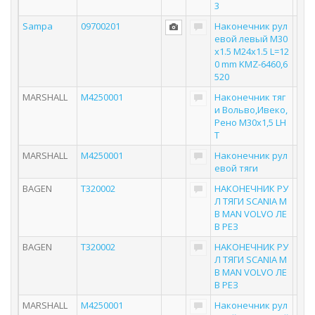
3
Sampa
09700201
Наконечник рул
евой левый M30
x1.5 M24x1.5 L=12
0 mm KMZ-6460,6
520
MARSHALL
M4250001
Наконечник тяг
и Вольво,Ивеко,
Рено М30х1,5 LH
T
MARSHALL
M4250001
Наконечник рул
евой тяги
BAGEN
T320002
НАКОНЕЧНИК РУ
Л ТЯГИ SCANIA M
B MAN VOLVO ЛЕ
В РЕЗ
BAGEN
T320002
НАКОНЕЧНИК РУ
Л ТЯГИ SCANIA M
B MAN VOLVO ЛЕ
В РЕЗ
MARSHALL
M4250001
Наконечник рул