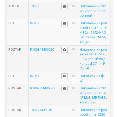
AUGER
10002
Наконечник тяг
и рулевой попе
речной
FEBI
02953
Наконечник рул
евой тяги левый
M30x1.5 M24x1.5
L=120 mm KMZ-6
460,6520
ROSTAR
R180341406030
Наконечник рул
евой тяги боль
шой левый под
конус d-27mm Р
ОСТАР
FEBI
02953
Наконечник (lk
w)
ROSTAR
R180-3414060-30
Наконечник тяг
и рулевой LHT D
AF MAN MB RVI Sc
ania Volvo
ROSTAR
180341406030
Наконечник рул
евой тяги -6520