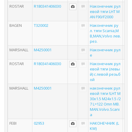
ROSTAR
R180341406030
Наконечник рул
евой тяги LHT M
AN F90/F2000
BAGEN
T320002
Наконечник ру
л. тяги Scania,M
B,MAN,Volvo лев.
рез.
MARSHALL
M4250001
Наконечник рул
е
ROSTAR
R180341406030
Наконечник рул
евой тяги (левы
й) с левой резьб
ой
MARSHALL
M4250001
наконечник рул
евой тяги !LHT M
30x1.5 M24x1.5 /2
7 L=122 Omn MB.
MAN.Volvo.Scani
a
FEBI
02953
НАКОНЕЧНИК (L
KW)