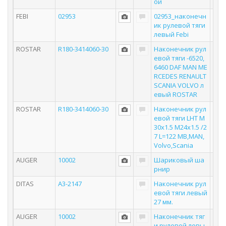
ой
FEBI
02953
02953_наконечн
ик рулевой тяги
левый Febi
ROSTAR
R180-3414060-30
Наконечник рул
евой тяги -6520,
6460 DAF MAN ME
RCEDES RENAULT
SCANIA VOLVO л
евый ROSTAR
ROSTAR
R180-3414060-30
Наконечник рул
евой тяги LHT M
30x1.5 M24x1.5 /2
7 L=122 MB,MAN,
Volvo,Scania
AUGER
10002
Шариковый ша
рнир
DITAS
A3-2147
Наконечник рул
евой тяги левый
27 мм.
AUGER
10002
Наконечник тяг
и рулевой левы