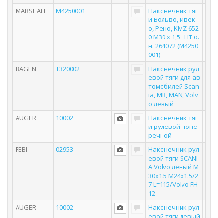
MARSHALL
M4250001
Наконечник тяг
и Вольво, Ивек
о, Рено, KMZ 652
0 M30 x 1,5 LHT о.
н. 264072 (M4250
001)
BAGEN
T320002
Наконечник рул
евой тяги для ав
томобилей Scan
ia, MB, MAN, Volv
o левый
AUGER
10002
Наконечник тяг
и рулевой попе
речной
FEBI
02953
Наконечник рул
евой тяги SCANI
A Volvo левый М
30х1.5 М24х1.5/2
7 L=115/Volvo FH
12
AUGER
10002
Наконечник рул
евой тяги левый