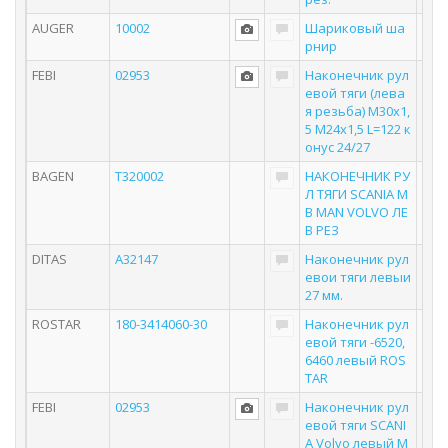
AUGER
10002
Шариковый ша
рнир
FEBI
02953
Наконечник рул
евой тяги (лева
я резьба) M30x1,
5 M24x1,5 L=122 к
онус 24/27
BAGEN
T320002
НАКОНЕЧНИК РУ
Л ТЯГИ SCANIA M
B MAN VOLVO ЛЕ
В РЕЗ
DITAS
A32147
Наконечник рул
евои тяги левыи
27 мм.
ROSTAR
180-3414060-30
Наконечник рул
евой тяги -6520,
6460 левый ROS
TAR
FEBI
02953
Наконечник рул
евой тяги SCANI
A Volvo левый М