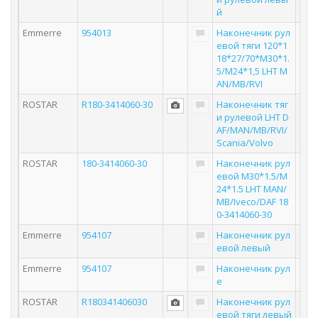
й
Emmerre
954013
Наконечник рул
евой тяги 120*1
18*27/70*M30*1.
5/M24*1,5 LHT M
AN/MB/RVI
ROSTAR
R180-3414060-30
Наконечник тяг
и рулевой LHT D
AF/MAN/MB/RVI/
Scania/Volvo
ROSTAR
180-3414060-30
Наконечник рул
евой M30*1.5/M
24*1.5 LHT MAN/
MB/Iveco/DAF 18
0-3414060-30
Emmerre
954107
Наконечник рул
евой левый
Emmerre
954107
Наконечник рул
е
ROSTAR
R180341406030
Наконечник рул
евой тяги левый