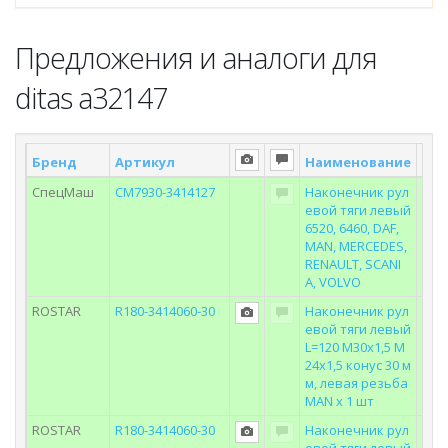
Предложения и аналоги для
ditas a32147
Бренд
Артикул
Наименование
Скл
СпецМаш
СМ7930-3414127
Наконечник рул
евой тяги левый
6520, 6460, DAF,
MAN, MERCEDES,
RENAULT, SCANI
A, VOLVO
ROSTAR
R180-3414060-30
Наконечник рул
евой тяги левый
L=120 M30x1,5 M
24x1,5 конус 30 м
м, левая резьба
MAN x 1 шт
ROSTAR
R180-3414060-30
Наконечник рул