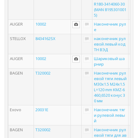
R180-3414060-30
(MAN 8195301001
5)
AUGER
10002
Наконечник рул
е
STELLOX
8434162SX
наконечник рул
евой левый код
ТН ВЭД
AUGER
10002
Шариковый ша
рнир
BAGEN
T320002
Наконечник рул
евой тяги левый
M30x1.5 M24x1.5
L=120 mm KMZ-6
460,6520 конус 3
0 мм
Exovo
20031E
Наконечник тяг
и рулевой левы
й
BAGEN
T320002
Наконечник рул
евой тяги для ав