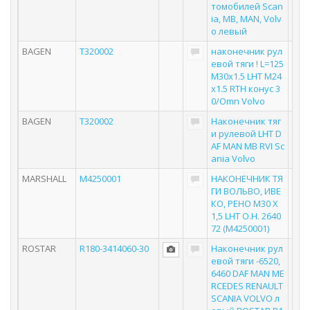
томобилей Scan
ia, MB, MAN, Volv
o левый
BAGEN
T320002
наконечник рул
евой тяги ! L=125
M30x1.5 LHT M24
x1.5 RTH конус 3
0/Omn Volvo
BAGEN
T320002
Наконечник тяг
и рулевой LHT D
AF MAN MB RVI Sc
ania Volvo
MARSHALL
M4250001
НАКОНЕЧНИК ТЯ
ГИ ВОЛЬВО, ИВЕ
КО, РЕНО M30 X
1,5 LHT О.Н. 2640
72 (M4250001)
ROSTAR
R180-3414060-30
Наконечник рул
евой тяги -6520,
6460 DAF MAN ME
RCEDES RENAULT
SCANIA VOLVO л