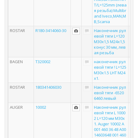
T/L=125mm (лева
я резьба) Multibr
and Iveco,MAN,M
B,Scania
ROSTAR
R180-3414060-30
Наконечник рул
евой тяги L=120
M30x1,5 M24x1,5
конус 30 мм, лев
ая резьба
BAGEN
T320002
наконечник рул
евой тяги ! L=125
M30x1.5 LHT M24
x1.
ROSTAR
180341406030
Наконечник рул
евой тяги -6520
6460 левый
AUGER
10002
Наконечник рул
евой тяги L 1000
2 L=120 мм M30x
1. Auger 10002 A
001 460 36 48 A00
14603648 001 460