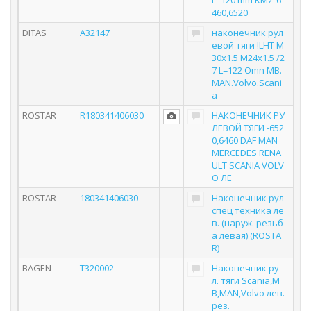
L=120 mm KMZ-6
460,6520
DITAS
A32147
наконечник рул
евой тяги !LHT M
30x1.5 M24x1.5 /2
7 L=122 Omn MB.
MAN.Volvo.Scani
a
ROSTAR
R180341406030
НАКОНЕЧНИК РУ
ЛЕВОЙ ТЯГИ -652
0,6460 DAF MAN
MERCEDES RENA
ULT SCANIA VOLV
O ЛЕ
ROSTAR
180341406030
Наконечник рул
спец техника ле
в. (наруж. резьб
а левая) (ROSTA
R)
BAGEN
T320002
Наконечник ру
л. тяги Scania,M
B,MAN,Volvo лев.
рез.