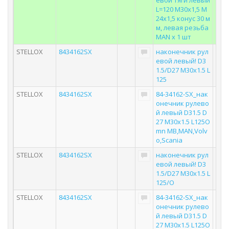
евой тяги левый
L=120 M30x1,5 M
24x1,5 конус 30 м
м, левая резьба
MAN x 1 шт
STELLOX
8434162SX
наконечник рул
евой левый! D3
1.5/D27 M30x1.5 L
125
STELLOX
8434162SX
84-34162-SX_нак
онечник рулево
й левый D31.5 D
27 M30x1.5 L125O
mn MB,MAN,Volv
o,Scania
STELLOX
8434162SX
наконечник рул
евой левый! D3
1.5/D27 M30x1.5 L
125/O
STELLOX
8434162SX
84-34162-SX_нак
онечник рулево
й левый D31.5 D
27 M30x1.5 L125O