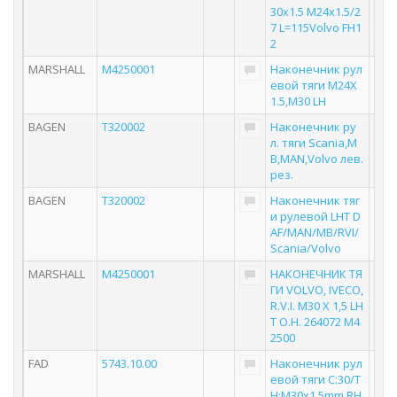
30х1.5 М24х1.5/2
7 L=115Volvo FH1
2
MARSHALL
M4250001
Наконечник рул
евой тяги M24X
1.5,M30 LH
BAGEN
T320002
Наконечник ру
л. тяги Scania,M
B,MAN,Volvo лев.
рез.
BAGEN
T320002
Наконечник тяг
и рулевой LHT D
AF/MAN/MB/RVI/
Scania/Volvo
MARSHALL
M4250001
НАКОНЕЧНИК ТЯ
ГИ VOLVO, IVECO,
R.V.I. M30 X 1,5 LH
T О.Н. 264072 M4
2500
FAD
5743.10.00
Наконечник рул
евой тяги C:30/T
H:M30x1.5mm RH