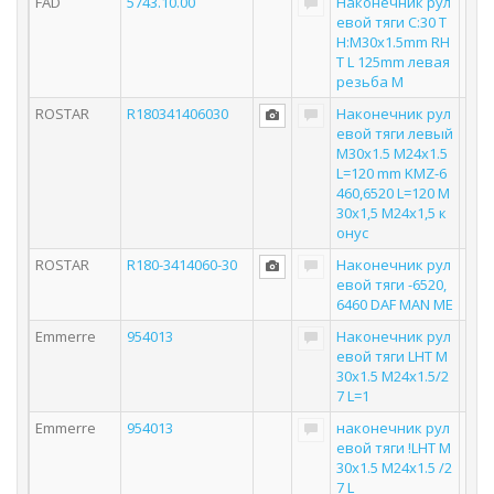
FAD
5743.10.00
Наконечник рул
евой тяги C:30 T
H:M30x1.5mm RH
T L 125mm левая
резьба M
ROSTAR
R180341406030
Наконечник рул
евой тяги левый
M30x1.5 M24x1.5
L=120 mm KMZ-6
460,6520 L=120 M
30x1,5 M24x1,5 к
онус
ROSTAR
R180-3414060-30
Наконечник рул
евой тяги -6520,
6460 DAF MAN ME
Emmerre
954013
Наконечник рул
евой тяги LHT M
30x1.5 M24x1.5/2
7 L=1
Emmerre
954013
наконечник рул
евой тяги !LHT M
30x1.5 M24x1.5 /2
7 L