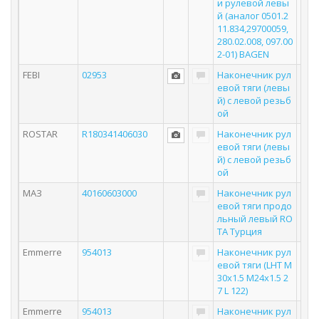
и рулевой левы
й (аналог 0501.2
11.834,29700059,
280.02.008, 097.00
2-01) BAGEN
FEBI
02953
Наконечник рул
евой тяги (левы
й) с левой резьб
ой
ROSTAR
R180341406030
Наконечник рул
евой тяги (левы
й) с левой резьб
ой
МАЗ
40160603000
Наконечник рул
евой тяги продо
льный левый RO
TA Турция
Emmerre
954013
Наконечник рул
евой тяги (LHT M
30x1.5 M24x1.5 2
7 L 122)
Emmerre
954013
Наконечник рул