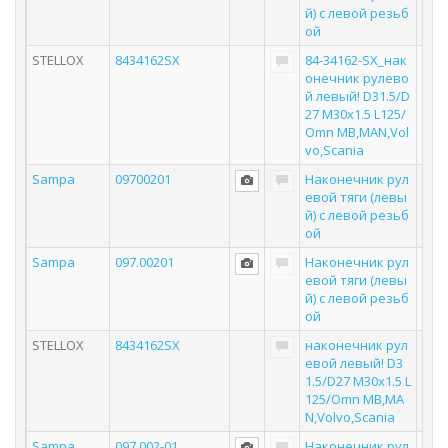
й) с левой резьб
ой
STELLOX
8434162SX
84-34162-SX_нак
онечник рулево
й левый! D31.5/D
27 M30x1.5 L125/
Omn MB,MAN,Vol
vo,Scania
Sampa
09700201
Наконечник рул
евой тяги (левы
й) с левой резьб
ой
Sampa
097.00201
Наконечник рул
евой тяги (левы
й) с левой резьб
ой
STELLOX
8434162SX
наконечник рул
евой левый! D3
1.5/D27 M30x1.5 L
125/Omn MB,MA
N,Volvo,Scania
Sampa
097.002-01
Наконечник рул