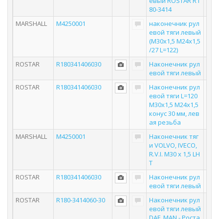
евый ROSTAR R1
80-3414
MARSHALL
M4250001
наконечник рул
евой тяги левый
(M30x1,5 M24x1,5
/27 L=122)
ROSTAR
R180341406030
Наконечник рул
евой тяги левый
ROSTAR
R180341406030
Наконечник рул
евой тяги L=120
M30x1,5 M24x1,5
конус 30 мм, лев
ая резьба
MARSHALL
M4250001
Наконечник тяг
и VOLVO, IVECO,
R.V.I. M30 x 1,5 LH
T
ROSTAR
R180341406030
Наконечник рул
евой тяги левый
ROSTAR
R180-3414060-30
Наконечник рул
евой тяги левый
DAF, MAN - Роста