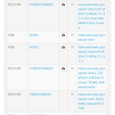
ROSTAR
R180341406030
наконечник рул
евой тяги !LHT M
30x1.5 M24x1.5 /2
7 L=122 Omn MB.
MAN.Volvo.Scani
a
FEBI
02953
Наконечник рул
евой тяги
FEBI
02953
Наконечник рул
евой тяги LHT M
30x1.5 M24x1.5 /2
7 L=
ROSTAR
R180341406030
Наконечник рул
евой тяги L 120
M30x1,5 M24x1,5
конус 30 мм, лев
ая резьба
ROSTAR
180341406030
Наконечник рул
евой тяги -6520,
6460 левый ROS
TAR