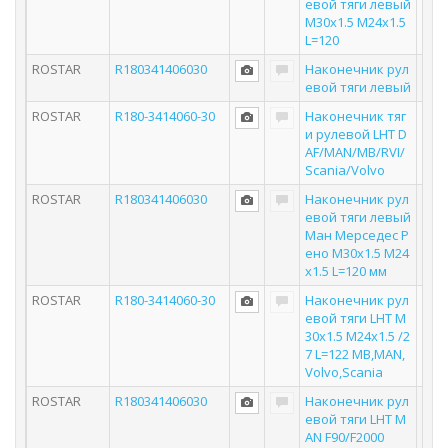
евой тяги левый
M30x1.5 M24x1.5
L=120
ROSTAR
R180341406030
Наконечник рул
евой тяги левый
ROSTAR
R180-3414060-30
Наконечник тяг
и рулевой LHT D
AF/MAN/MB/RVI/
Scania/Volvo
ROSTAR
R180341406030
Наконечник рул
евой тяги левый
Ман Мерседес Р
ено M30x1.5 M24
x1.5 L=120 мм
ROSTAR
R180-3414060-30
Наконечник рул
евой тяги LHT M
30x1.5 M24x1.5 /2
7 L=122 MB,MAN,
Volvo,Scania
ROSTAR
R180341406030
Наконечник рул
евой тяги LHT M
AN F90/F2000