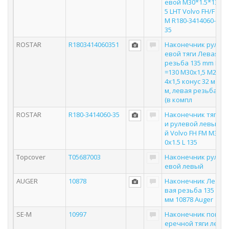
евой M30*1.5*13
5 LHT Volvo FH/F
M R180-3414060-
35
ROSTAR
R1803414060351
Наконечник рул
евой тяги Левая
резьба 135 mm L
=130 M30x1,5 M2
4x1,5 конус 32 м
м, левая резьба
(в компл
ROSTAR
R180-3414060-35
Наконечник тяг
и рулевой левы
й Volvo FH FM M3
0х1.5 L 135
Topcover
T05687003
Наконечник рул
евой левый
AUGER
10878
Наконечник Ле
вая резьба 135
мм 10878 Auger
SE-M
10997
Наконечник поп
еречной тяги ле