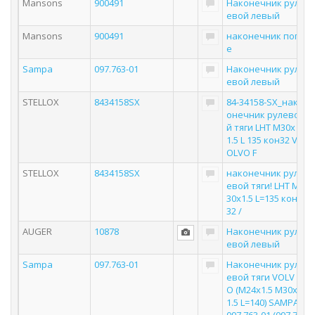
Mansons
900491
Наконечник рул
евой левый
Mansons
900491
наконечник поп
е
Sampa
097.763-01
Наконечник рул
евой левый
STELLOX
8434158SX
84-34158-SX_нак
онечник рулево
й тяги LHT M30x
1.5 L 135 кон32 V
OLVO F
STELLOX
8434158SX
наконечник рул
евой тяги! LHT M
30x1.5 L=135 кон
32 /
AUGER
10878
Наконечник рул
евой левый
Sampa
097.763-01
Наконечник рул
евой тяги VOLV
O (M24x1.5 M30x
1.5 L=140) SAMPA