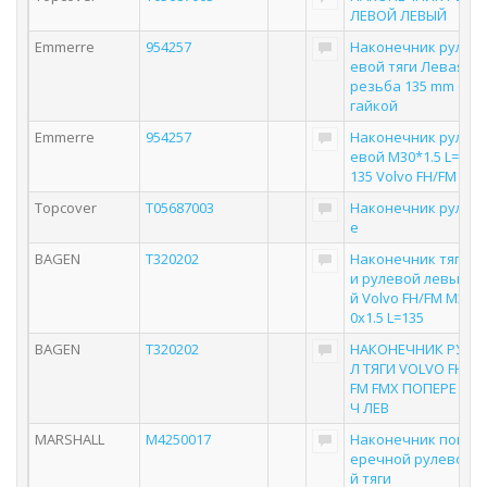
ЛЕВОЙ ЛЕВЫЙ
Emmerre
954257
Наконечник рул
евой тяги Левая
резьба 135 mm с
гайкой
Emmerre
954257
Наконечник рул
евой M30*1.5 L=
135 Volvo FH/FM
Topcover
T05687003
Наконечник рул
е
BAGEN
T320202
Наконечник тяг
и рулевой левы
й Volvo FH/FM M3
0х1.5 L=135
BAGEN
T320202
НАКОНЕЧНИК РУ
Л ТЯГИ VOLVO FH
FM FMX ПОПЕРЕ
Ч ЛЕВ
MARSHALL
M4250017
Наконечник поп
еречной рулево
й тяги