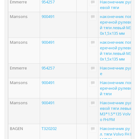
Emmerre
954257
Наконечник рул
евой тяги
Mansons
900491
наконечник поп
еречной рулево
й тяги левый M3
0х1,5х135 мм
Mansons
900491
наконечник поп
еречной рулево
й тяги левый M3
0х1,5х135 мм
Emmerre
954257
Наконечник рул
е
Mansons
900491
Наконечник поп
еречной рулево
й тяги
Mansons
900491
Наконечник рул
евой тяги левый
M3*1.5*135 Volv
o FH/FM
BAGEN
T320202
Наконечник ру
л. тяги Volvo FH F