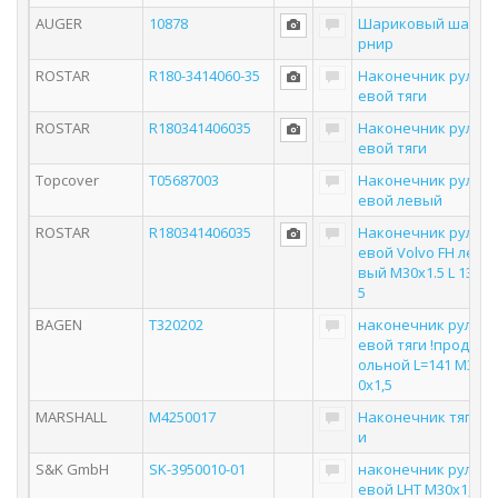
AUGER
10878
Шариковый ша
рнир
ROSTAR
R180-3414060-35
Наконечник рул
евой тяги
ROSTAR
R180341406035
Наконечник рул
евой тяги
Topcover
T05687003
Наконечник рул
евой левый
ROSTAR
R180341406035
Наконечник рул
евой Volvo FH ле
вый M30x1.5 L 13
5
BAGEN
T320202
наконечник рул
евой тяги !прод
ольной L=141 M3
0x1,5
MARSHALL
M4250017
Наконечник тяг
и
S&K GmbH
SK-3950010-01
наконечник рул
евой LHT М30х1,