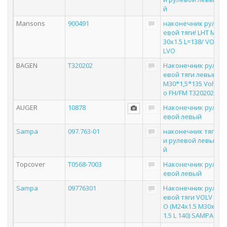
й
Mansons
900491
наконечник рул
евой тяги! LHT M
30x1.5 L=138/ VO
LVO
BAGEN
T320202
Наконечник рул
евой тяги левый
M30*1,5*135 Volv
o FH/FM T320202
AUGER
10878
Наконечник рул
евой левый
Sampa
097.763-01
наконечник тяг
и рулевой левы
й
Topcover
T0568-7003
Наконечник рул
евой левый
Sampa
09776301
Наконечник рул
евой тяги VOLV
O (M24x1.5 M30x
1.5 L 140) SAMPA