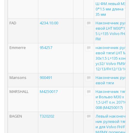
Ш ФМ левый M3
0*1.5 мм длина 1
35 мм
FAD
4234.10.00
Наконечник рул
евой LHT M30*1.
5 L=135 Volvo FH/
FM
Emmerre
954257
наконечник рул
евой тяги! LHT M
30x1.5 L=135 кон
ус32/ Volvo FM9/
12/13/FH12/13/16
Mansons
900491
Наконечник рул
евой тяги
MARSHALL
M4250017
Наконечник тяг
и Вольво M30 x
1,5 LHT о.н. 20710
008 (M4250017)
BAGEN
T320202
Левый наконеч
ник рулевой тяг
и для Volvo FH/F
M/FMX попереч