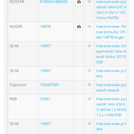
ROSTAR
R180341406035
наконечник рул
евой тяги !LHT M
30x1.5 30/ L=135 /
Volvo FH/FM
AUGER
10878
Наконечник Ле
вая резьба 135
мм 10878 Auger
SE-M
10997
Наконечник поп
еречной тяги ле
вый Volvo 20710
008
SE-M
10997
Наконечник р/т
яги
Topcover
T05687003
Наконечник рул
евой левый
FEBI
35661
Наконечник рул
евой тяги VOLV
O (M24x1.5 M30x
1.5 L=140) FEBI
SE-M
10997
Наконечник р/т
яги