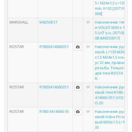
5 / M24x1,5 L=135
mm, K=32 [207100
008]
MARSHALL
M4250017
Наконечник тяг
и VOLVO M30 x 1.
5 LHT о.н. 207100
08 (M4250017)
ROSTAR
R1803414060351
Наконечник рул
евой. L=130 M30
x1,5 M24x1,5 кон
ус 32 мм, правая
резьба. Только
для тяги ROSTA
R.
ROSTAR
R1803414060351
Наконечник рул
евой тяги R180-3
414060-351 (VOLV
O 20
ROSTAR
R180-3414060-35
Наконечник рул
евой Volvo FH ле
вый M30x1.5 L=1
35