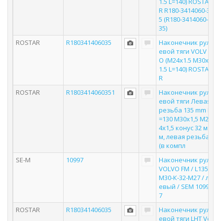
1.5 L=140) ROSTA
R R180-3414060-3
5 (R180-3414060-
35)
ROSTAR
R180341406035
Наконечник рул
евой тяги VOLV
O (M24x1.5 M30x
1.5 L=140) ROSTA
R
ROSTAR
R1803414060351
Наконечник рул
евой тяги Левая
резьба 135 mm L
=130 M30x1,5 M2
4x1,5 конус 32 м
м, левая резьба
(в компл
SE-M
10997
Наконечник рул
VOLVO FM / L135-
М30-К-32-М27 / л
евый / SEM 1099
7
ROSTAR
R180341406035
Наконечник рул
евой тяги LHT Vo