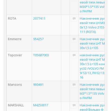
евой тяги левый
M30*1.5*135 Volv
o FH/FM
ROTA
2077411
Наконечник рул
евой тяги LH M3
0x1,5 Volvo 21554
111 (ROTA)
Emmerre
954257
Наконечник рул
евой тяги LHT M
30x1,5 L=135
Topcover
T05687003
наконечник рул
евой тяги LHT M
30x1.5 L=135 кон
ус32 /VOLVO FM
9/12/13, FH12/13/
16
Mansons
900491
Наконечник рул
евой тяги левый
M3*1.5*135 Volv
o FH/FM
MARSHALL
M4250017
Наконечник рул
евой Вольво Ф