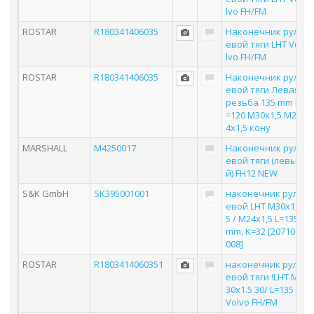
lvo FH/FM
ROSTAR
R180341406035
Наконечник рул
евой тяги LHT Vo
lvo FH/FM
ROSTAR
R180341406035
Наконечник рул
евой тяги Левая
резьба 135 mm L
=120 M30x1,5 M2
4x1,5 кону
MARSHALL
M4250017
Наконечник рул
евой тяги (левы
й) FH12 NEW
S&K GmbH
SK395001001
наконечник рул
евой LHT М30х1,
5 / M24x1,5 L=135
mm, K=32 [207100
008]
ROSTAR
R1803414060351
наконечник рул
евой тяги !LHT M
30x1.5 30/ L=135
Volvo FH/FM