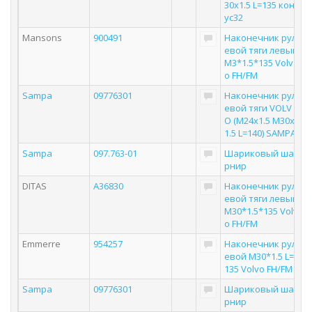
30x1.5 L=135 кон
ус32
Mansons
900491
Наконечник рул
евой тяги левый
M3*1.5*135 Volv
o FH/FM
Sampa
09776301
Наконечник рул
евой тяги VOLV
O (M24x1.5 M30x
1.5 L=140) SAMPA
Sampa
097.763-01
Шариковый ша
рнир
DITAS
A36830
Наконечник рул
евой тяги левый
M30*1.5*135 Volv
o FH/FM
Emmerre
954257
Наконечник рул
евой M30*1.5 L=
135 Volvo FH/FM
Sampa
09776301
Шариковый ша
рнир