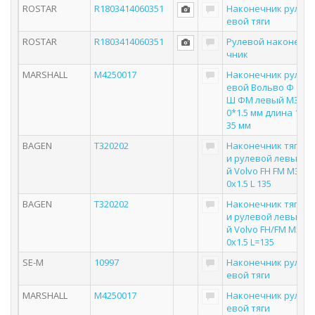
ROSTAR
R1803414060351
Наконечник рул
евой тяги
ROSTAR
R1803414060351
Рулевой наконе
чник
MARSHALL
M4250017
Наконечник рул
евой Вольво Ф
Ш ФМ левый M3
0*1.5 мм длина 1
35 мм
BAGEN
T320202
Наконечник тяг
и рулевой левы
й Volvo FH FM M3
0х1.5 L 135
BAGEN
T320202
Наконечник тяг
и рулевой левы
й Volvo FH/FM M3
0х1.5 L=135
SE-M
10997
Наконечник рул
евой тяги
MARSHALL
M4250017
Наконечник рул
евой тяги