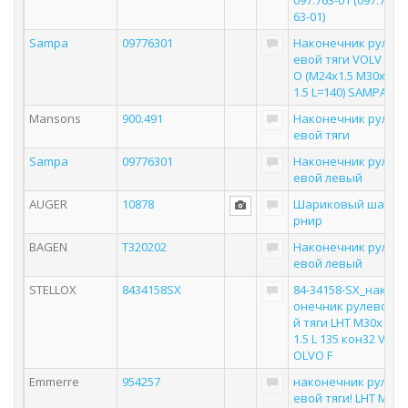
097.763-01 (097.7
63-01)
Sampa
09776301
Наконечник рул
евой тяги VOLV
O (M24x1.5 M30x
1.5 L=140) SAMPA
Mansons
900.491
Наконечник рул
евой тяги
Sampa
09776301
Наконечник рул
евой левый
AUGER
10878
Шариковый ша
рнир
BAGEN
T320202
Наконечник рул
евой левый
STELLOX
8434158SX
84-34158-SX_нак
онечник рулево
й тяги LHT M30x
1.5 L 135 кон32 V
OLVO F
Emmerre
954257
наконечник рул
евой тяги! LHT M