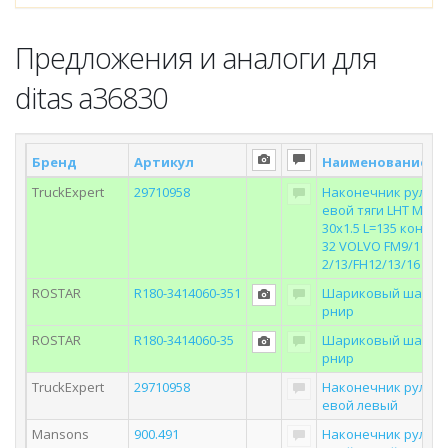
Предложения и аналоги для
ditas a36830
Бренд
Артикул
Наименование
С
TruckExpert
29710958
Наконечник рул
евой тяги LHT M
30x1.5 L=135 кон
32 VOLVO FM9/1
2/13/FH12/13/16
ROSTAR
R180-3414060-351
Шариковый ша
рнир
ROSTAR
R180-3414060-35
Шариковый ша
рнир
TruckExpert
29710958
Наконечник рул
евой левый
Mansons
900.491
Наконечник рул