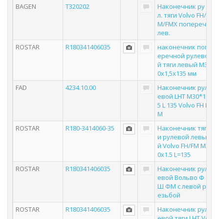
BAGEN
T320202
Наконечник ру
л. тяги Volvo FH/F
M/FMX попереч
лев.
ROSTAR
R180341406035
наконечник поп
еречной рулево
й тяги левый M3
0х1,5х135 мм
FAD
4234.10.00
Наконечник рул
евой LHT M30*1.
5 L 135 Volvo FH F
M
ROSTAR
R180-3414060-35
Наконечник тяг
и рулевой левы
й Volvo FH/FM M3
0х1.5 L=135
ROSTAR
R180341406035
Наконечник рул
евой Вольво Ф
Ш ФМ с левой р
езьбой
ROSTAR
R180341406035
Наконечник рул
евой тяги LHT Vo