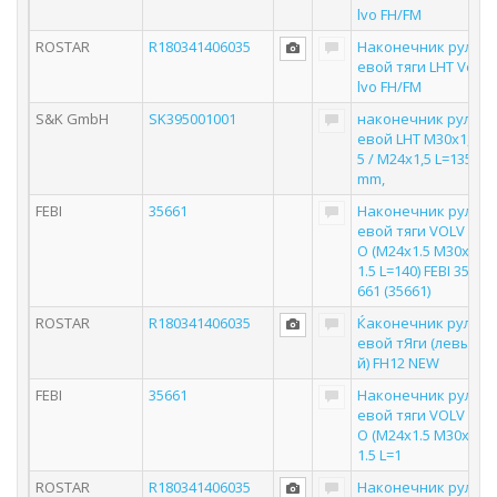
lvo FH/FM
ROSTAR
R180341406035
Наконечник рул
евой тяги LHT Vo
lvo FH/FM
S&K GmbH
SK395001001
наконечник рул
евой LHT М30х1,
5 / M24x1,5 L=135
mm,
FEBI
35661
Наконечник рул
евой тяги VOLV
O (M24x1.5 M30x
1.5 L=140) FEBI 35
661 (35661)
ROSTAR
R180341406035
Ќаконечник рул
евой тЯги (левы
й) FH12 NEW
FEBI
35661
Наконечник рул
евой тяги VOLV
O (M24x1.5 M30x
1.5 L=1
ROSTAR
R180341406035
Наконечник рул