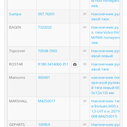
M FMX попереч
лев.
Sampa
097.76301
Наконечник рул
евой тяги
BAGEN
T320202
Наконечник ру
л. тяги Volvo FH/F
M/FMX попереч
лев.
Topcover
T0568-7003
Наконечник рул
евой левый
ROSTAR
R180-3414060-351
Наконечник рул
евой тяги
Mansons
900491
наконечник поп
еречной рулево
й тяги левый M3
0х1,5х135 мм
MARSHALL
M4250017
Наконечник тяг
и Вольво M30 x
1,5 LHT о.н. 20710
008 (M4250017)
GEPARTS
100959
Наконечник рул