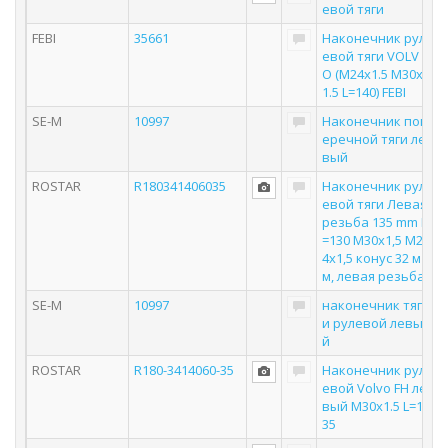
евой тяги
FEBI
35661
Наконечник рул
евой тяги VOLV
O (M24x1.5 M30x
1.5 L=140) FEBI
SE-M
10997
Наконечник поп
еречной тяги ле
вый
ROSTAR
R180341406035
Наконечник рул
евой тяги Левая
резьба 135 mm L
=130 M30x1,5 M2
4x1,5 конус 32 м
м, левая резьба
SE-M
10997
наконечник тяг
и рулевой левы
й
ROSTAR
R180-3414060-35
Наконечник рул
евой Volvo FH ле
вый M30x1.5 L=1
35