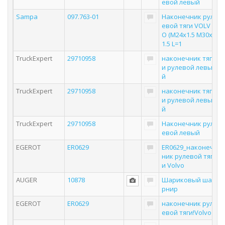
евой левый
Sampa
097.763-01
Наконечник рул
евой тяги VOLV
O (M24x1.5 M30x
1.5 L=1
TruckExpert
29710958
наконечник тяг
и рулевой левы
й
TruckExpert
29710958
наконечник тяг
и рулевой левы
й
TruckExpert
29710958
Наконечник рул
евой левый
EGEROT
ER0629
ER0629_наконеч
ник рулевой тяг
и Volvo
AUGER
10878
Шариковый ша
рнир
EGEROT
ER0629
наконечник рул
евой тяги!Volvo