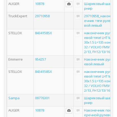
AUGER
10878
Шариковый ша
рнир
TruckExpert
29710958
29710958_након
ечник тяги руле
вой левый
STELLOX
8434158SX
наконечник рул
евой тяги! LHT M
30x1.5 L=135 кон
32 / VOLVO FM9/1
2/13, FH12/13/16
Emmerre
954257
Наконечник рул
евой левый
STELLOX
8434158SX
наконечник рул
евой тяги! LHT M
30x1.5 L=135 кон
32 / VOLVO FM9/1
2/13, FH12/13/16
Sampa
09776301
Шариковый ша
рнир
AUGER
10878
Наконечник поп
еречной рулево