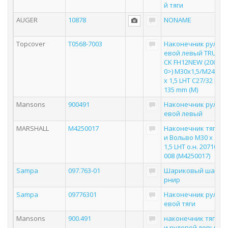
й тяги
AUGER
10878
NONAME
Topcover
T0568-7003
Наконечник рул
евой левый TRU
CK FH12NEW (200
0>) M30x1,5/М24
х 1,5 LHT C27/32 L
135 mm (M)
Mansons
900491
Наконечник рул
евой левый
MARSHALL
M4250017
Наконечник тяг
и Вольво M30 x
1,5 LHT о.н. 20710
008 (M4250017)
Sampa
097.763-01
Шариковый ша
рнир
Sampa
09776301
Наконечник рул
евой тяги
Mansons
900.491
наконечник тяг
и рулевой левы