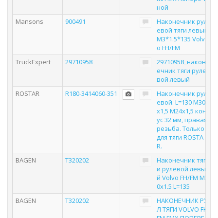
ной
Mansons
900491
Наконечник рул
евой тяги левый
M3*1.5*135 Volv
o FH/FM
TruckExpert
29710958
29710958_након
ечник тяги руле
вой левый
ROSTAR
R180-3414060-351
Наконечник рул
евой. L=130 M30
x1,5 M24x1,5 кон
ус 32 мм, правая
резьба. Только
для тяги ROSTA
R.
BAGEN
T320202
Наконечник тяг
и рулевой левы
й Volvo FH/FM M3
0х1.5 L=135
BAGEN
T320202
НАКОНЕЧНИК РУ
Л ТЯГИ VOLVO FH