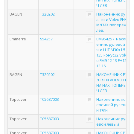
FM FMX ПОПЕРЕ
Ч ЛЕВ
BAGEN
T320202
Наконечник ру
л. тяги Volvo FH/F
M/FMX попереч
лев.
Emmerre
954257
EM954257_након
ечник рулевой т
яги LHT M30x1.5 L
135 конус32 Volv
o FM9 12 13 FH12
13 16
BAGEN
T320202
НАКОНЕЧНИК РУ
Л ТЯГИ VOLVO FH
FM FMX ПОПЕРЕ
Ч ЛЕВ
Topcover
T05687003
Наконечник поп
еречной рулево
й тяги
Topcover
T05687003
Наконечник рул
евой левый
Topcover
T05687003
НАКОНЕЧНИК РУ