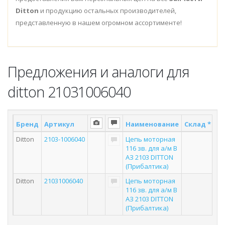
Ditton
и продукцию остальных производителей,
представленную в нашем огромном ассортименте!
Предложения и аналоги для
ditton 21031006040
Бренд
Артикул
Наименование
Склад *
По
Ditton
2103-1006040
Цепь моторная
116 зв. для а/м В
АЗ 2103 DITTON
(Прибалтика)
Ditton
21031006040
Цепь моторная
116 зв. для а/м В
АЗ 2103 DITTON
(Прибалтика)