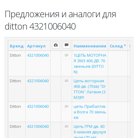
Предложения и аналоги для
ditton 4321006040
Бренд
Артикул
Наименование
Склад *
Пос
Ditton
4321006040
1ЦЕПЬ МОТОРНА
Я ЗМЗ 406 ДВ. 70
звеньев (DITTO
N)
Ditton
4321006040
Цепь моторная
406 дв. (70зв) ''DI
TTON'' Латвия (З
МЗ)!!!!
Ditton
4321006040
цепь Прибалтик
а Волга 70 звень
ев
Ditton
4321006040
Цепь ГРМ дв. 40
6 нижняя двухря
дная (70 зв)