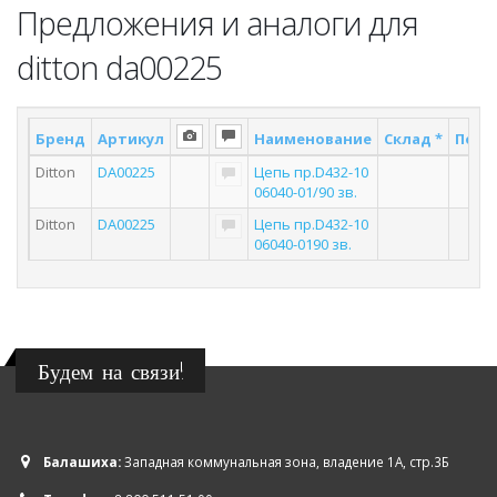
Предложения и аналоги для
ditton da00225
Бренд
Артикул
Наименование
Склад *
Поста
Ditton
DA00225
Цепь пр.D432-10
3
06040-01/90 зв.
Ditton
DA00225
Цепь пр.D432-10
2
06040-0190 зв.
Будем на связи!
Балашиха:
Западная коммунальная зона, владение 1А, стр.3Б