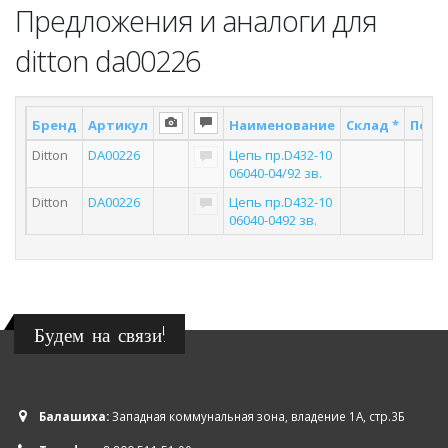
Предложения и аналоги для
ditton da00226
Бренд
Артикул
Наименование
Склад *
Поста
Ditton
DA00226
Цепь пр.D432-10
3
06040-04/92 зв.
Ditton
DA00226
Цепь пр.D432-10
2
06040-0492 зв.
Будем на связи!
Балашиха:
Западная коммунальная зона, владение 1А, стр.3Б