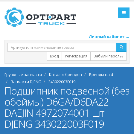
Личный кабинет →
Вход
Регистрация
Забыли пароль?
Грузовые запчасти
Каталог брендов
Бренды на d
Запчасти DJENG
343022003F019
Подшипник подвесной (без
обоймы) D6GA/D6DA22
DAEJIN 4972074001 шт
DJENG 343022003F019