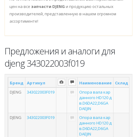
цен на все
запчасти DJENG
и продукцию остальных
производителей, представленную в нашем огромном
ассортименте!
Предложения и аналоги для
djeng 343022003f019
Бренд
Артикул
Наименование
Склад *
П
DJENG
343022003F019
Опора вала кар
данного HD120 д
в.D6DA22,D6GA
DAEJIN
DJENG
343022003F019
Опора вала кар
данного HD120 д
в.D6DA22,D6GA
DAEJIN