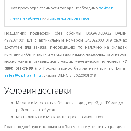
Для просмотра стоимости товара необходимо
войти в
личный кабинет
или
зарегистрироваться
Подшипник подвесной (без обоймы) D6GA/D6DA22 DAEJIN
4972074001 шт с артикульным номером 343022003F019 сейчас
доступен для заказа. Информацию по наличию на складах
компании «Оптипарт» и на складах наших надежных партнеров
можно узнать, связавшись с нашим менеджером по номеру
+7
(800) 511-51-99
(по России звонок бесплатный) или по E-mail
sales@optipart.ru
, указав DJENG 343022003F019
Условия доставки
Москва и Московская Область — до дверей, до ТК или до
рейсовых автобусов.
МО Балашиха и МО Красногорск — самовывоз.
Более подробную информацию Вы сможете уточнить в разделе