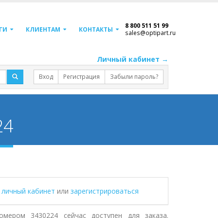
8 800 511 51 99
ГИ
КЛИЕНТАМ
КОНТАКТЫ
sales@optipart.ru
Личный кабинет →
Вход
Регистрация
Забыли пароль?
24
в личный кабинет
или
зарегистрироваться
мером 3430224 сейчас доступен для заказа.