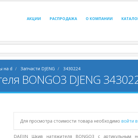
АКЦИИ
РАСПРОДАЖА
О КОМПАНИИ
КАТАЛО
ы на d
Запчасти DJENG
3430224
теля BONGO3 DJENG 34302
Для просмотра стоимости товара необходимо
войти 
DAEJIN Шкив натяжителя BONGO3 с артикульным но