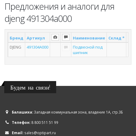
Предложения и аналоги для
djeng 491304a000
Бренд
Артикул
Наименование
Склад *
Пос
DJENG
491304A000
Подвесной под
шипник
Будем на связи!
Балашиха:
Западная коммунальная зона, владение 1А, стр.3Б
Телефон:
8 800 511 51 99
Email:
sales@optipart.ru