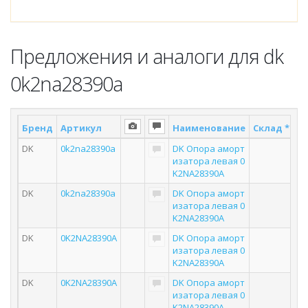
Предложения и аналоги для dk
0k2na28390a
Бренд
Артикул
Наименование
Склад *
По
DK
0k2na28390a
DK Опора аморт
изатора левая 0
K2NA28390A
DK
0k2na28390a
DK Опора аморт
изатора левая 0
K2NA28390A
DK
0K2NA28390A
DK Опора аморт
изатора левая 0
K2NA28390A
DK
0K2NA28390A
DK Опора аморт
изатора левая 0
K2NA28390A