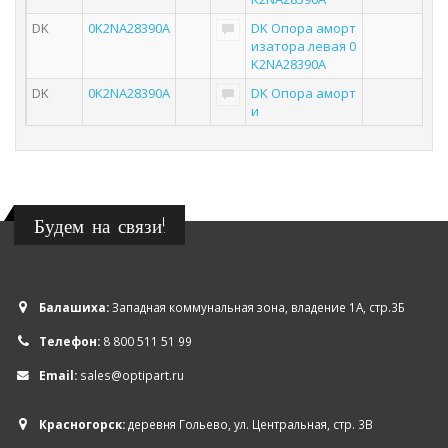
DK
0K2NA28390A
DK Опора аморт
изатора левая 0
K2NA28390A
DK
0K2NA28390A
DK Опора аморт
и
Будем на связи!
Балашиха:
Западная коммунальная зона, владение 1А, стр.3Б
Телефон:
8 800 511 51 99
Email:
sales@optipart.ru
Красногорск:
деревня Гольево, ул. Центральная, стр. 3В