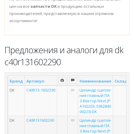
цен на все
запчасти DK
и продукцию остальных
производителей, представленную в нашем огромном
ассортименте!
Предложения и аналоги для dk
c40r131602290
Бренд
Артикул
Наименование
Склад *
DK
C40R13-1602290
Цилиндр сцепле
ния главный ПА
З Вектор Next (P
A102203, 5962840
00223) DK
DK
C40R131602290
Цилиндр сцепле
ния главный ПА
З Вектор Next (P