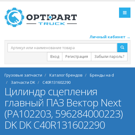
Личный кабинет →
Вход
Регистрация
Забыли пароль?
Грузовые запчасти
Каталог брендов
Бренды на d
Запчасти DK
C40R131602290
Цилиндр сцепления
главный ПАЗ Вектор Next
(PA102203, 596284000223)
DK DK C40R131602290