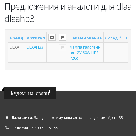
Предложения и аналоги для dlaa
dlaahb3
Бренд
Артикул
Наименование
Склад *
Поста
DLAA
DLAAHB3
Лампа галогенн
2
ая 12V 60W HB3
P20d
Будем на связи!
Балашиха:
Западная коммунальная зона, владение 1А, стр.3Б
Телефон:
8 800 511 51 99