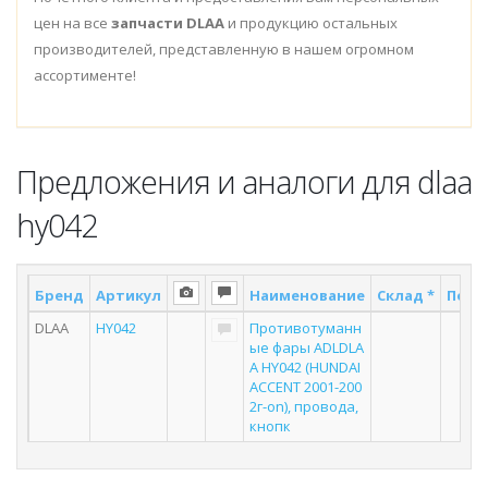
цен на все
запчасти DLAA
и продукцию остальных
производителей, представленную в нашем огромном
ассортименте!
Предложения и аналоги для dlaa
hy042
Бренд
Артикул
Наименование
Склад *
Поста
DLAA
HY042
Противотуманн
4
ые фары ADLDLA
A HY042 (HUNDAI
ACCENT 2001-200
2г-on), провода,
кнопк