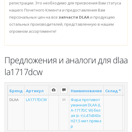
регистрации. Это необходимо для присвоения Вам статуса
нашего Почетного Клиента и предоставления Вам
персональных цен на все
запчасти DLAA
и продукцию
остальных производителей, представленную в нашем
огромном ассортименте!
Предложения и аналоги для dlaa
la1717dcw
Бренд
Артикул
Наименование
Склад *
Пос
DLAA
LA1717DCW
Фара противот
уманная DLAA (L
A-1717DC W) бел
ая (к-т) L47хB43х
H21.5 мет.прям.к
р