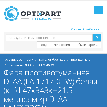
Личный кабинет →
Вход
Регистрация
Забыли пароль?
Грузовые запчасти
Каталог брендов
Бренды на d
Запчасти DLAA
LA1717DCW
Фара противотуманная
DLAA (LA-1717DC W) белая
(к-т) L47хB43хH21.5
мет.прям.кр DLAA