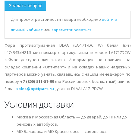
задать вопрос
Для просмотра стоимости товара необходимо
войти в
личный кабинет
или
зарегистрироваться
Фара противотуманная DLAA (LA-1717DC W) белая (к-т)
L47хB43хH21.5 мет.прям.кр с артикульным номером LA1717DCW
сейчас доступен для заказа. Информацию по наличию на
складах компании «Оптипарт» и на складах наших надежных
партнеров можно узнать, связавшись с нашим менеджером по
номеру
+7 (800) 511-51-99
(по России звонок бесплатный) или по
E-mail
sales@optipart.ru
, указав DLAA LA1717DCW
Условия доставки
Москва и Московская Область — до дверей, до ТК или до
рейсовых автобусов.
МО Балашиха и МО Красногорск — самовывоз.