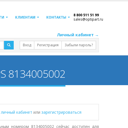
8 800 511 51 99
ГИ
КЛИЕНТАМ
КОНТАКТЫ
sales@optipart.ru
Личный кабинет →
Вход
Регистрация
Забыли пароль?
PS 8134005002
в личный кабинет
или
зарегистрироваться
ьным номером 8134005002 сейчас доступен для