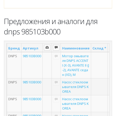
Предложения и аналоги для
dnps 985103b000
Бренд
Артикул
Наименование
Склад *
Пос
DNPS
985103B000
Мотор омывате
ля DNPS ACCENT
I (X-3), AVANTE II (J
-2), AVANTE седа
н (XD), M
DNPS
985103B000
Насос стеклоом
ывателя DNPS K
OREA
DNPS
985103B000
Насос стеклоом
ывателя DNPS K
OREA
DNPS
985103B000
Насос стеклоом