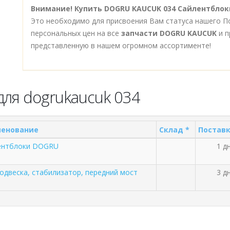
Внимание!
Купить DOGRU KAUCUK 034 Сайлентбло
Это необходимо для присвоения Вам статуса нашего П
персональных цен на все
запчасти DOGRU KAUCUK
и п
представленную в нашем огромном ассортименте!
для dogrukaucuk 034
енование
Склад *
Поставк
ентблоки DOGRU
1 дн
одвеска, стабилизатор, передний мост
3 дн