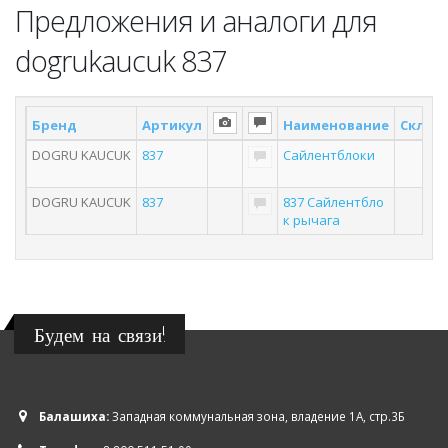
Предложения и аналоги для
dogrukaucuk 837
Бренд
Артикул
Наименование
Склад 
DOGRU KAUCUK
837
Сайлентблоки
DOGRU KAUCUK
837
837 Сайлентбло
к рычага
Будем на связи!
Балашиха:
Западная коммунальная зона, владение 1А, стр.3Б