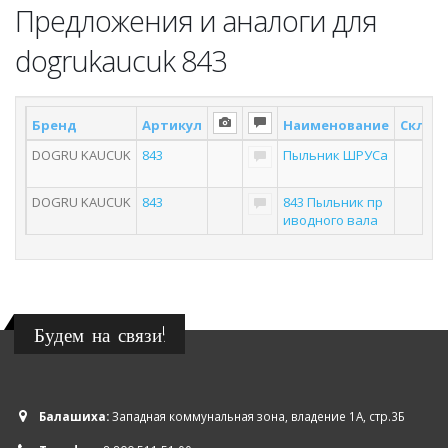
Предложения и аналоги для
dogrukaucuk 843
Бренд
Артикул
Наименование
Склад 
DOGRU KAUCUK
843
Пыльник ШРУСа
DOGRU KAUCUK
843
843 Пыльник пр
иводного вала
Будем на связи!
Балашиха:
Западная коммунальная зона, владение 1А, стр.3Б