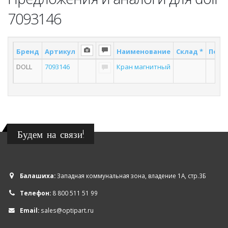
7093146
Бренд
Артикул
Наименование
Склад *
Поста
DOLL
7093146
Кран магнитный
3
Будем на связи!
Балашиха:
Западная коммунальная зона, владение 1А, стр.3Б
Телефон:
8 800 511 51 99
Email:
sales@optipart.ru