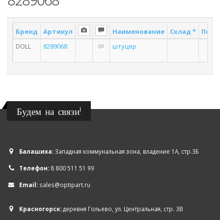
Бренд
Артикул
Наименование
Склад *
Поста
DOLL
8289068
штуцер
2
Будем на связи!
Балашиха:
Западная коммунальная зона, владение 1А, стр.3Б
Телефон:
8 800 511 51 99
Email:
sales@optipart.ru
Красногорск:
деревня Гольево, ул. Центральная, стр. 3В