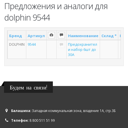
Предложения и аналоги для
dolphin 9544
Бренд
Артикул
Наименование
Склад *
Пос
DOLPHIN
9544
Предохранител
и набор 6шт до
30А
Будем на связи!
Балашиха:
Западная коммунальная зона, владение 1А, стр.3Б
Телефон:
8 800 511 51 99