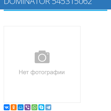
DOMINATOR 545315062