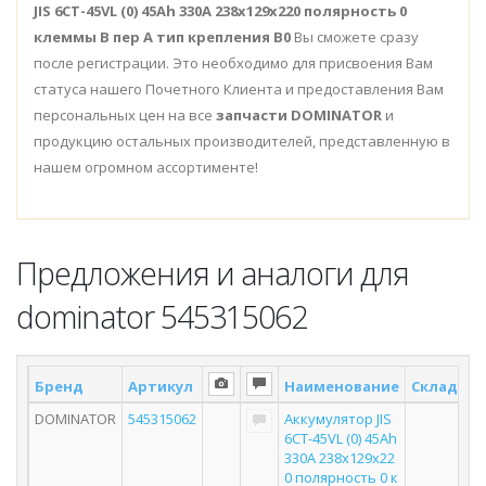
JIS 6СТ-45VL (0) 45Ah 330A 238x129x220 полярность 0
клеммы B пер А тип крепления В0
Вы сможете сразу
после регистрации. Это необходимо для присвоения Вам
статуса нашего Почетного Клиента и предоставления Вам
персональных цен на все
запчасти DOMINATOR
и
продукцию остальных производителей, представленную в
нашем огромном ассортименте!
Предложения и аналоги для
dominator 545315062
Бренд
Артикул
Наименование
Склад *
DOMINATOR
545315062
Аккумулятор JIS
6СТ-45VL (0) 45Ah
330A 238x129x22
0 полярность 0 к