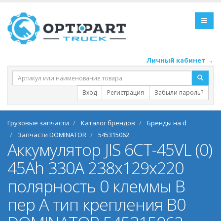
Личный кабинет →
Вход
Регистрация
Забыли пароль?
Грузовые запчасти
Каталог брендов
Бренды на d
Запчасти DOMINATOR
545315062
Аккумулятор JIS 6СТ-45VL (0)
45Ah 330A 238x129x220
полярность 0 клеммы B
пер А тип крепления В0