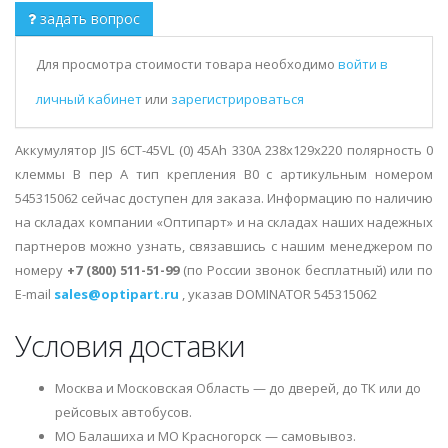
задать вопрос
Для просмотра стоимости товара необходимо
войти в
личный кабинет
или
зарегистрироваться
Аккумулятор JIS 6СТ-45VL (0) 45Ah 330A 238x129x220 полярность 0
клеммы B пер А тип крепления В0 с артикульным номером
545315062 сейчас доступен для заказа. Информацию по наличию
на складах компании «Оптипарт» и на складах наших надежных
партнеров можно узнать, связавшись с нашим менеджером по
номеру
+7 (800) 511-51-99
(по России звонок бесплатный) или по
E-mail
sales@optipart.ru
, указав DOMINATOR 545315062
Условия доставки
Москва и Московская Область — до дверей, до ТК или до
рейсовых автобусов.
МО Балашиха и МО Красногорск — самовывоз.