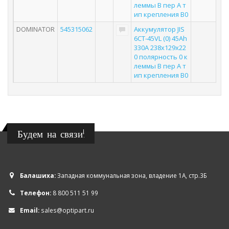
леммы B пер А т
ип крепления В0
DOMINATOR
545315062
Аккумулятор JIS
6СТ-45VL (0) 45Ah
330A 238x129x22
0 полярность 0 к
леммы B пер А т
ип крепления В0
Будем на связи!
Балашиха:
Западная коммунальная зона, владение 1А, стр.3Б
Телефон:
8 800 511 51 99
Email:
sales@optipart.ru