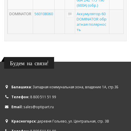
60R 242 175 190
(600А) (обр.)
DOMINATOR
560108060
Аккумулятор 60
DOMINATOR обр
атная полярнос
ть
Будем на связи!
Балашиха:
Западная коммунальная зона, владение 1А, стр.3Б
Телефон:
8 800 511 51 99
Email:
sales@optipart.ru
Красногорск:
деревня Гольево, ул. Центральная, стр. 3В