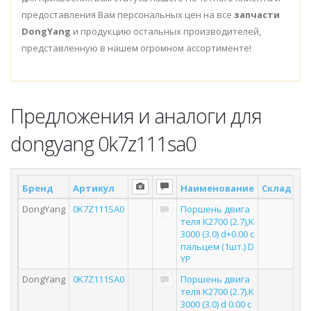
предоставления Вам персональных цен на все
запчасти
DongYang
и продукцию остальных производителей,
представленную в нашем огромном ассортименте!
Предложения и аналоги для
dongyang 0k7z111sa0
Бренд
Артикул
Наименование
Склад *
DongYang
0K7Z111SA0
Поршень двига
теля K2700 (2.7),K
3000 (3.0) d+0.00 с
пальцем (1шт.) D
YP
DongYang
0K7Z111SA0
Поршень двига
теля K2700 (2.7).K
3000 (3.0) d 0.00 с