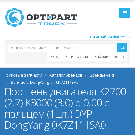
Личный кабинет →
Вход
Регистрация
Забыли пароль?
Грузовые запчасти
Каталог брендов
Бренды на d
Запчасти DongYang
0K7Z111SA0
Поршень двигателя K2700
(2.7).K3000 (3.0) d 0.00 с
пальцем (1шт.) DYP
DongYang 0K7Z111SA0