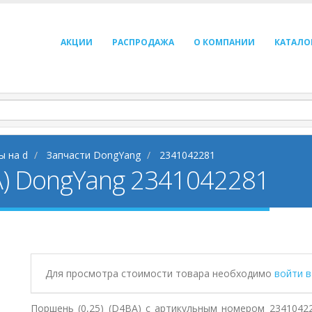
АКЦИИ
РАСПРОДАЖА
О КОМПАНИИ
КАТАЛО
ы на d
Запчасти DongYang
2341042281
A) DongYang 2341042281
Для просмотра стоимости товара необходимо
войти 
Поршень (0,25) (D4BA) с артикульным номером 2341042