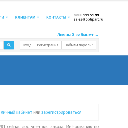
8 800 511 51 99
ГИ
КЛИЕНТАМ
КОНТАКТЫ
sales@optipart.ru
Личный кабинет →
Вход
Регистрация
Забыли пароль?
в личный кабинет
или
зарегистрироваться
281 сейчас доступен для заказа. Информацию по