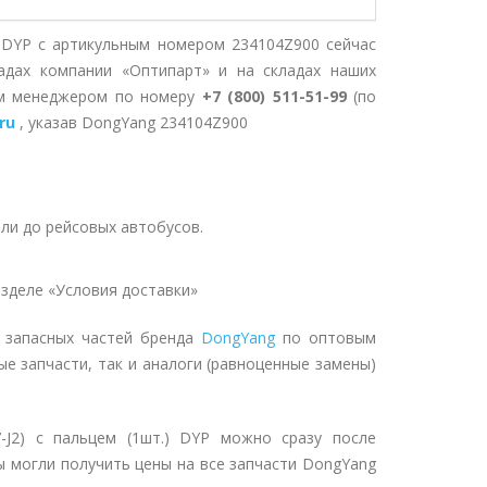
.) DYP с артикульным номером 234104Z900 сейчас
адах компании «Оптипарт» и на складах наших
им менеджером по номеру
+7 (800) 511-51-99
(по
ru
, указав DongYang 234104Z900
ли до рейсовых автобусов.
зделе «Условия доставки»
 запасных частей бренда
DongYang
по оптовым
ые запчасти, так и аналоги (равноценные замены)
7-J2) с пальцем (1шт.) DYP можно сразу после
ы могли получить цены на все запчасти DongYang