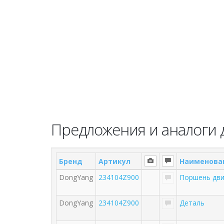
Предложения и аналоги 
Бренд
Артикул
Наименова
DongYang
234104Z900
Поршень двиг
DongYang
234104Z900
Деталь