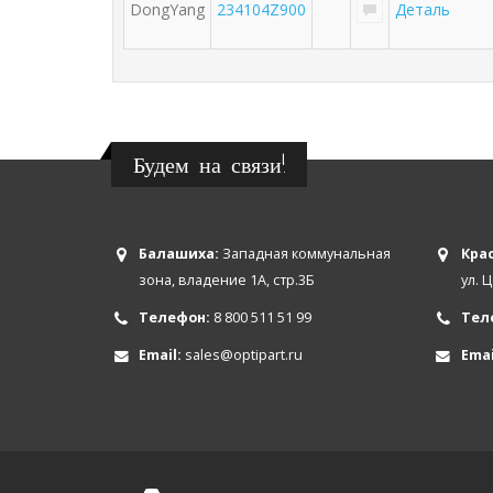
DongYang
234104Z900
Деталь
Будем на связи!
Балашиха:
Западная коммунальная
Крас
зона, владение 1А, стр.3Б
ул. 
Телефон:
8 800 511 51 99
Тел
Email:
sales@optipart.ru
Emai