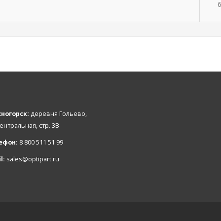
6
ногорск:
деревня Гольево,
Центральная, стр. 3В
ефон:
8 800 511 51 99
l:
sales@optipart.ru