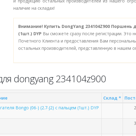
и продукцию остальных производителей из нашего огро
наличие на складах!
Внимание!
Купить DongYang 234104Z900 Поршень дв
(1шт.) DYP
Вы сможете сразу после регистрации. Это 
Почетного Клиента и предоставления Вам персональны
остальных производителей, представленную в нашем о
для dongyang 234104z900
ние
Склад *
Пост
ателя Bongo (06-) (2.7-J2) с пальцем (1шт.) DYP
2
3