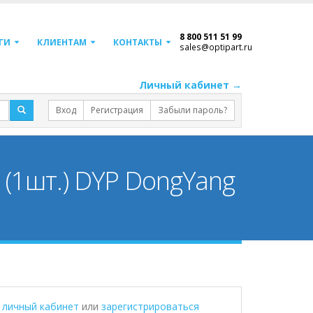
8 800 511 51 99
ГИ
КЛИЕНТАМ
КОНТАКТЫ
sales@optipart.ru
Личный кабинет →
Вход
Регистрация
Забыли пароль?
м (1шт.) DYP DongYang
в личный кабинет
или
зарегистрироваться