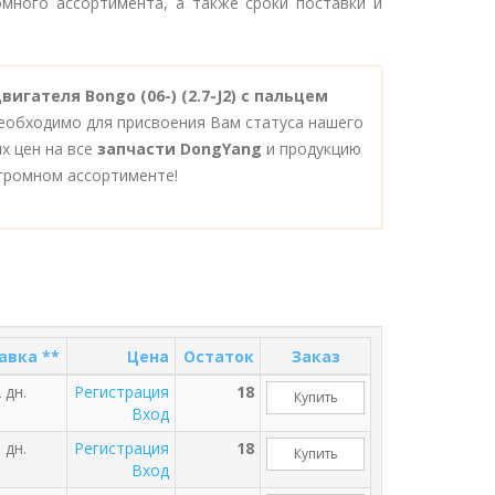
много ассортимента, а также сроки поставки и
игателя Bongo (06-) (2.7-J2) с пальцем
необходимо для присвоения Вам статуса нашего
х цен на все
запчасти DongYang
и продукцию
громном ассортименте!
авка **
Цена
Остаток
Заказ
 дн.
Регистрация
18
Купить
Вход
 дн.
Регистрация
18
Купить
Вход