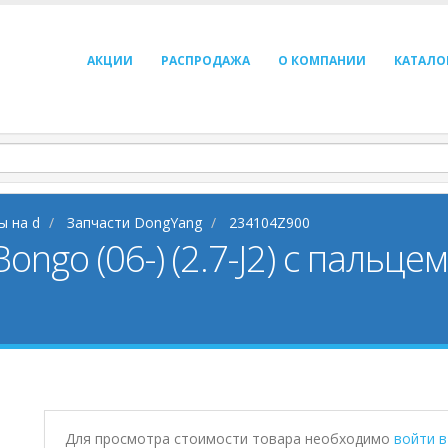
АКЦИИ
РАСПРОДАЖА
О КОМПАНИИ
КАТАЛО
ы на d
Запчасти DongYang
234104Z900
ngo (06-) (2.7-J2) с пальце
Для просмотра стоимости товара необходимо
войти 