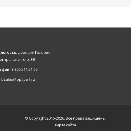
ногорск:
деревня Гольево,
Центральная, стр. 3В
ефон:
8 800 511 51 99
l:
sales@optipart.ru
© Copyright 2016-2026. Все права защищены.
Карта сайта