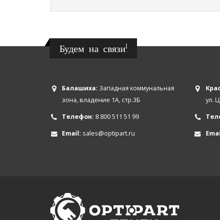
Будем на связи!
Балашиха:
Западная коммунальная
Крас
зона, владение 1А, стр.3Б
ул. 
Телефон:
8 800 511 51 99
Тел
Email:
sales@optipart.ru
Emai