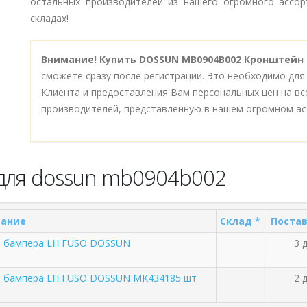
остальных производителей из нашего огромного ассор
складах!
Внимание!
Купить DOSSUN MB0904B002 Кронштейн 
сможете сразу после регистрации. Это необходимо для
Клиента и предоставления Вам персональных цен на в
производителей, представленную в нашем огромном ас
для dossun mb0904b002
ание
Склад *
Постав
 бампера LH FUSO DOSSUN
3 д
 бампера LH FUSO DOSSUN MK434185 шт
2 д