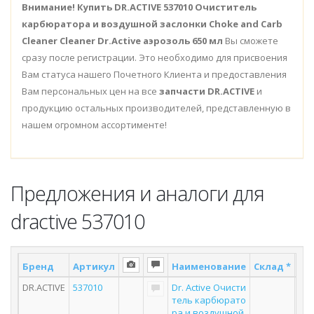
Внимание!
Купить DR.ACTIVE 537010 Очиститель
карбюратора и воздушной заслонки Choke and Carb
Cleaner Cleaner Dr.Active аэрозоль 650 мл
Вы сможете
сразу после регистрации. Это необходимо для присвоения
Вам статуса нашего Почетного Клиента и предоставления
Вам персональных цен на все
запчасти DR.ACTIVE
и
продукцию остальных производителей, представленную в
нашем огромном ассортименте!
Предложения и аналоги для
dractive 537010
Бренд
Артикул
Наименование
Склад *
По
DR.ACTIVE
537010
Dr. Active Очисти
тель карбюрато
ра и воздушной