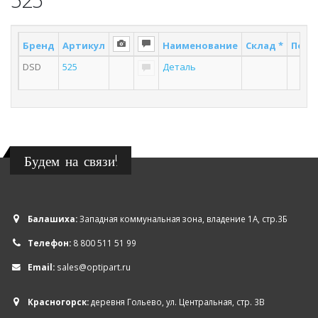
Бренд
Артикул
Наименование
Склад *
Поста
DSD
525
Деталь
2
Будем на связи!
Балашиха:
Западная коммунальная зона, владение 1А, стр.3Б
Телефон:
8 800 511 51 99
Email:
sales@optipart.ru
Красногорск:
деревня Гольево, ул. Центральная, стр. 3В