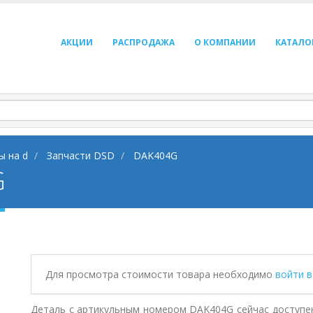
АКЦИИ
РАСПРОДАЖА
О КОМПАНИИ
КАТАЛО
ы на d
Запчасти DSD
DAK404G
G
Для просмотра стоимости товара необходимо
войти 
Деталь с артикульным номером DAK404G сейчас доступен