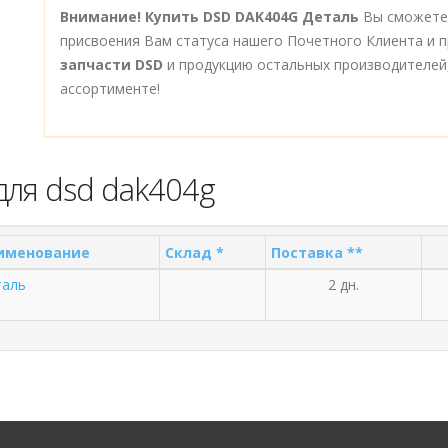
Внимание!
Купить DSD DAK404G Деталь
Вы сможете 
присвоения Вам статуса нашего Почетного Клиента и п
запчасти DSD
и продукцию остальных производителей
ассортименте!
для dsd dak404g
именование
Склад *
Поставка **
таль
2 дн.