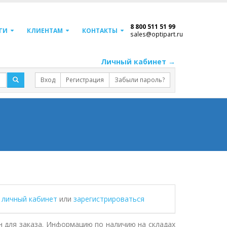
8 800 511 51 99
ГИ
КЛИЕНТАМ
КОНТАКТЫ
sales@optipart.ru
Личный кабинет →
Вход
Регистрация
Забыли пароль?
в личный кабинет
или
зарегистрироваться
 для заказа. Информацию по наличию на складах