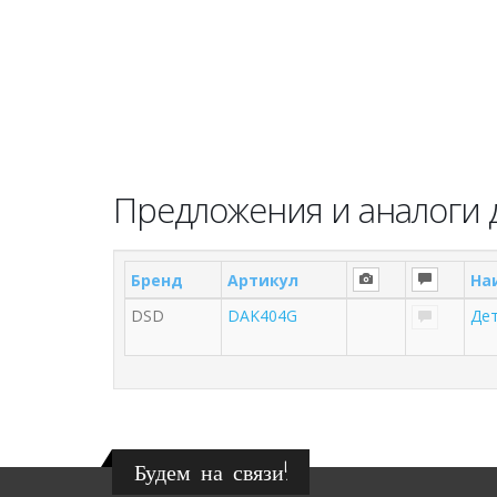
Предложения и аналоги 
Бренд
Артикул
На
DSD
DAK404G
Де
Будем на связи!