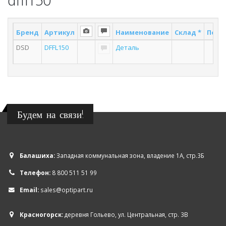
Бренд
Артикул
Наименование
Склад *
Поста
DSD
DFFL150
Деталь
3
Будем на связи!
Балашиха:
Западная коммунальная зона, владение 1А, стр.3Б
Телефон:
8 800 511 51 99
Email:
sales@optipart.ru
Красногорск:
деревня Гольево, ул. Центральная, стр. 3В