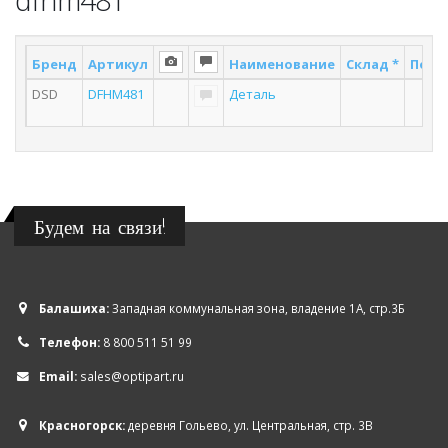
Бренд
Артикул
Наименование
Склад *
Поста
DSD
DFHM481
Деталь
2
Будем на связи!
Балашиха:
Западная коммунальная зона, владение 1А, стр.3Б
Телефон:
8 800 511 51 99
Email:
sales@optipart.ru
Красногорск:
деревня Гольево, ул. Центральная, стр. 3В