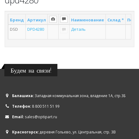
Бренд
Артикул
Наименование
Склад *
Поста
DSD
DPD4280
Деталь
2
Будем на связи!
Балашиха:
Западная коммунальная зона, владение 1А, стр.3Б
Телефон:
8 800 511 51 99
Email:
sales@optipart.ru
Красногорск:
деревня Гольево, ул. Центральная, стр. 3В