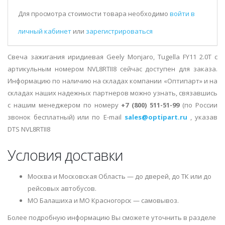
Для просмотра стоимости товара необходимо
войти в
личный кабинет
или
зарегистрироваться
Свеча зажигания иридиевая Geely Monjaro, Tugella FY11 2.0T с
артикульным номером NVL8RTII8 сейчас доступен для заказа.
Информацию по наличию на складах компании «Оптипарт» и на
складах наших надежных партнеров можно узнать, связавшись
с нашим менеджером по номеру
+7 (800) 511-51-99
(по России
звонок бесплатный) или по E-mail
sales@optipart.ru
, указав
DTS NVL8RTII8
Условия доставки
Москва и Московская Область — до дверей, до ТК или до
рейсовых автобусов.
МО Балашиха и МО Красногорск — самовывоз.
Более подробную информацию Вы сможете уточнить в разделе