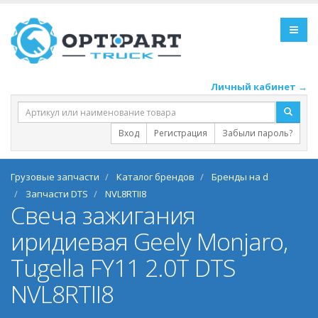
Личный кабинет →
Вход
Регистрация
Забыли пароль?
Грузовые запчасти
Каталог брендов
Бренды на d
Запчасти DTS
NVL8RTII8
Свеча зажигания
иридиевая Geely Monjaro,
Tugella FY11 2.0T DTS
NVL8RTII8