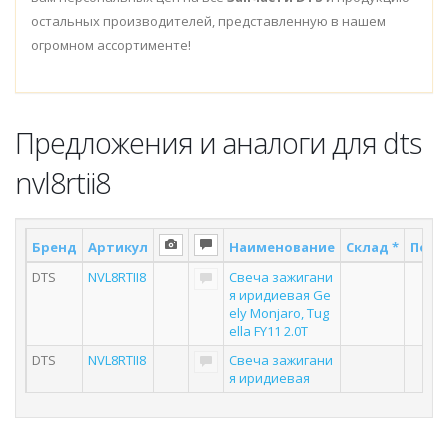
остальных производителей, представленную в нашем
огромном ассортименте!
Предложения и аналоги для dts
nvl8rtii8
Бренд
Артикул
Наименование
Склад *
Поста
DTS
NVL8RTII8
Свеча зажигани
3
я иридиевая Ge
ely Monjaro, Tug
ella FY11 2.0T
DTS
NVL8RTII8
Свеча зажигани
4
я иридиевая