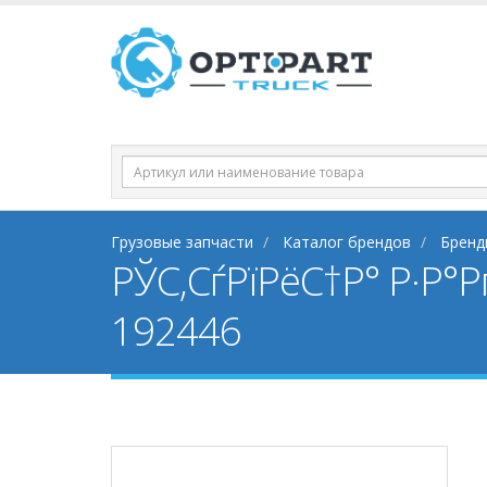
Грузовые запчасти
Каталог брендов
Бренд
РЎС‚СѓРїРёС†Р° Р·Р°
192446