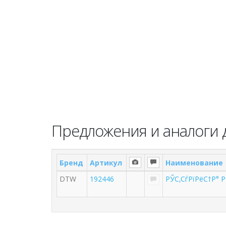
Предложения и аналоги 
Бренд
Артикул
Наименование
DTW
192446
РЎС‚СѓРїРёС†Р° 