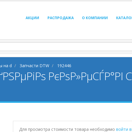
АКЦИИ
РАСПРОДАЖА
О КОМПАНИИ
КАТАЛО
ы на d
Запчасти DTW
192446
РґРЅРµРіРѕ РєРѕР»РµСЃР°РІ
Для просмотра стоимости товара необходимо
войти 