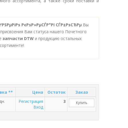
ного ассортимента, а также сроки поставки и
РґРЅРµРіРѕ РєРѕР»РµСЃР°РІ СЃР±РѕСЂРµ
Вы
 присвоения Вам статуса нашего Почетного
се
запчасти DTW
и продукцию остальных
сортименте!
вка **
Цена
Остаток
Заказ
дн.
Регистрация
3
Купить
Вход