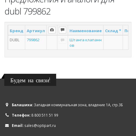
dubl 799862
Бренд
Артикул
Наименование
Склад *
Поста
DUBL
799862
Штанга клапанн
4
ов
Будем на связи!
Балашиха:
Западная коммунальная зона, владение 1А, стр.3Б
Телефон:
8 800 511 51 99
Email:
sales@optipart.ru