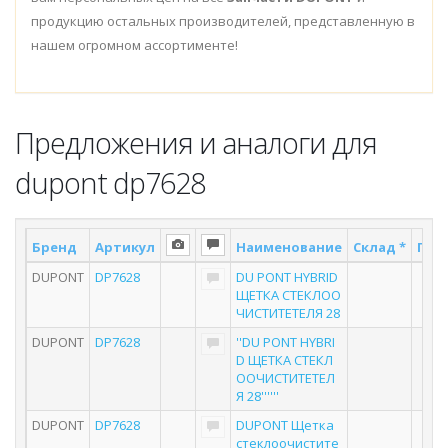
продукцию остальных производителей, представленную в
нашем огромном ассортименте!
Предложения и аналоги для
dupont dp7628
Бренд
Артикул
Наименование
Склад *
Пост
DUPONT
DP7628
DU PONT HYBRID
ЩЕТКА СТЕКЛОО
ЧИСТИТЕТЕЛЯ 28
DUPONT
DP7628
''DU PONT HYBRI
D ЩЕТКА СТЕКЛ
ООЧИСТИТЕТЕЛ
Я 28''''''
DUPONT
DP7628
DUPONT Щетка
стеклоочистите