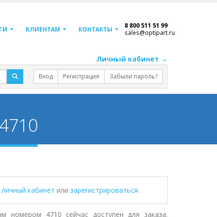
8 800 511 51 99
ГИ
КЛИЕНТАМ
КОНТАКТЫ
sales@optipart.ru
Личный кабинет →
Вход
Регистрация
Забыли пароль?
 4710
в личный кабинет
или
зарегистрироваться
ным номером 4710 сейчас доступен для заказа.