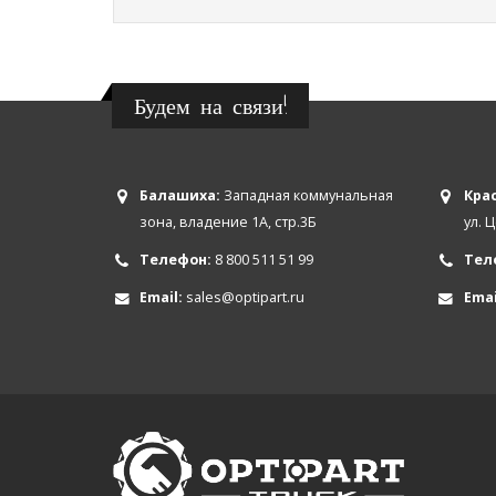
Будем на связи!
Балашиха:
Западная коммунальная
Крас
зона, владение 1А, стр.3Б
ул. 
Телефон:
8 800 511 51 99
Тел
Email:
sales@optipart.ru
Emai