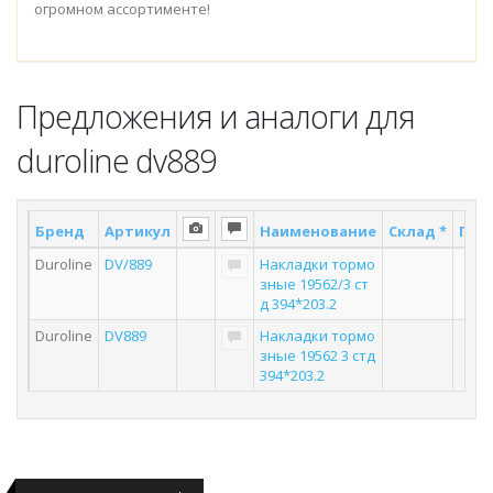
огромном ассортименте!
Предложения и аналоги для
duroline dv889
Бренд
Артикул
Наименование
Склад *
Пост
Duroline
DV/889
Накладки тормо
зные 19562/3 ст
д 394*203.2
Duroline
DV889
Накладки тормо
зные 19562 3 стд
394*203.2