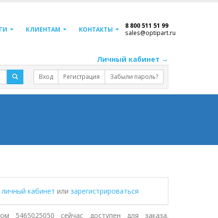
8 800 511 51 99
ГИ
КЛИЕНТАМ
КОНТАКТЫ
sales@optipart.ru
Личный кабинет →
Вход
Регистрация
Забыли пароль?
в личный кабинет
или
зарегистрироваться
ом 5465025050 сейчас доступен для заказа.