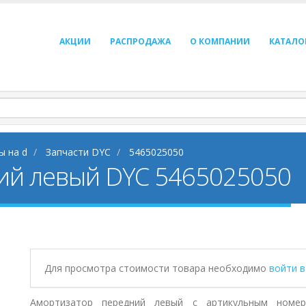
АКЦИИ
РАСПРОДАЖА
О КОМПАНИИ
КАТАЛО
ы на d
Запчасти DYC
5465025050
ий левый DYC 5465025050
Для просмотра стоимости товара необходимо
войти 
Амортизатор передний левый с артикульным номер