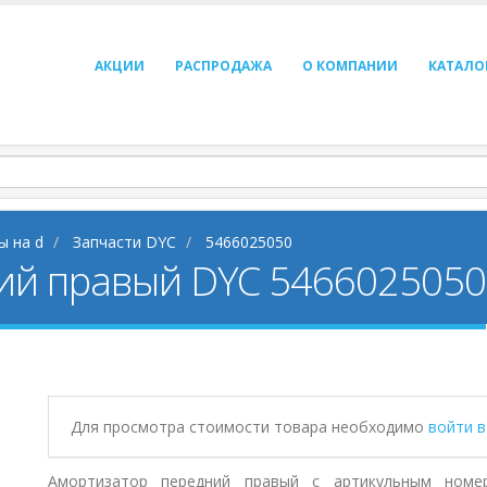
АКЦИИ
РАСПРОДАЖА
О КОМПАНИИ
КАТАЛО
ы на d
Запчасти DYC
5466025050
ий правый DYC 5466025050
Для просмотра стоимости товара необходимо
войти 
Амортизатор передний правый с артикульным номер