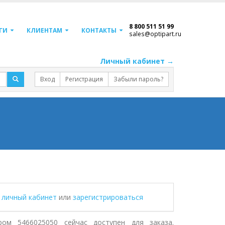
8 800 511 51 99
ГИ
КЛИЕНТАМ
КОНТАКТЫ
sales@optipart.ru
Личный кабинет →
Вход
Регистрация
Забыли пароль?
в личный кабинет
или
зарегистрироваться
ом 5466025050 сейчас доступен для заказа.