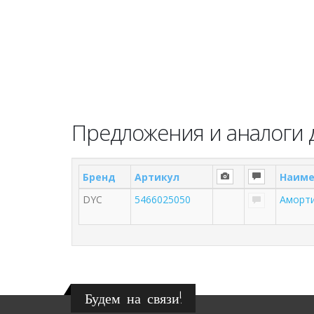
Предложения и аналоги 
Бренд
Артикул
Наиме
DYC
5466025050
Аморти
Будем на связи!