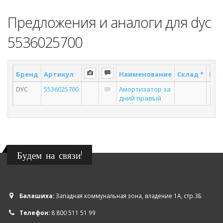
Предложения и аналоги для dyc
5536025700
Бренд
Артикул
Наименование
Склад *
Пос
DYC
5536025700
Амортизатор за
дний правый
Будем на связи!
Балашиха:
Западная коммунальная зона, владение 1А, стр.3Б
Телефон:
8 800 511 51 99