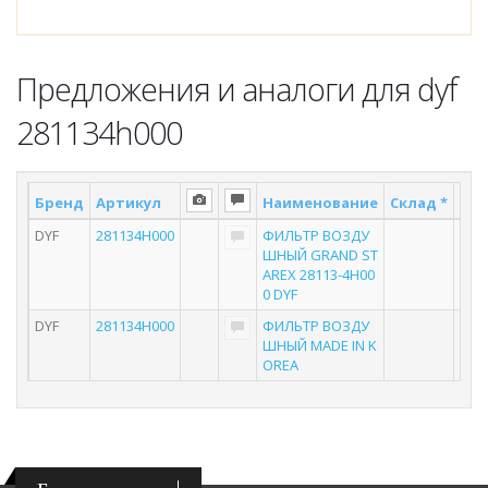
Предложения и аналоги для dyf
281134h000
Бренд
Артикул
Наименование
Склад *
Пос
DYF
281134H000
ФИЛЬТР ВОЗДУ
ШНЫЙ GRAND ST
AREX 28113-4H00
0 DYF
DYF
281134H000
ФИЛЬТР ВОЗДУ
ШНЫЙ MADE IN K
OREA