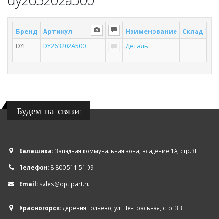
Бренд
Артикул
Наименование
Склад *
П
DYF
DY263202A500
Деталь
Будем на связи!
Балашиха:
Западная коммунальная зона, владение 1А, стр.3Б
Телефон:
8 800 511 51 99
Email:
sales@optipart.ru
Красногорск:
деревня Гольево, ул. Центральная, стр. 3В