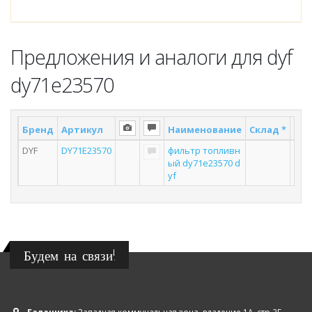
Предложения и аналоги для dyf
dy71e23570
Бренд
Артикул
Наименование
Склад *
Пос
DYF
DY71E23570
фильтр топливн
ый dy71e23570 d
yf
Будем на связи!