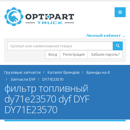
Личный кабинет →
Вход
Регистрация
Забыли пароль?
Грузовые запчасти
Каталог брендов
Бренды на d
Запчасти DYF
DY71E23570
фильтр топливный
dy71e23570 dyf DYF
DY71E23570