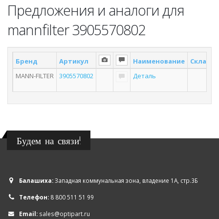
Предложения и аналоги для
mannfilter 3905570802
Бренд
Артикул
Наименование
Склад *
MANN-FILTER
3905570802
Деталь
Будем на связи!
Балашиха:
Западная коммунальная зона, владение 1А, стр.3Б
Телефон:
8 800 511 51 99
Email:
sales@optipart.ru